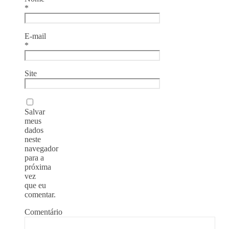
*
E-mail
*
Site
Salvar
meus
dados
neste
navegador
para a
próxima
vez
que eu
comentar.
Comentário