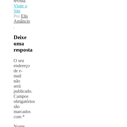
revista.
Visite o
Site
Por
Elis
Amâncio
Deixe
uma
resposta
O seu
endereço
de e-
mail
não
será
publicado.
Campos
obrigatórios
são
marcados
com
*
Nome