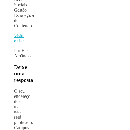
Sociais.
Gestão
Estratégica
de
Conteúdo
Visite
o site
Por
Elis
Amâncio
Deixe
uma
resposta
O seu
endereço
de e-
mail
não
será
publicado.
Campos