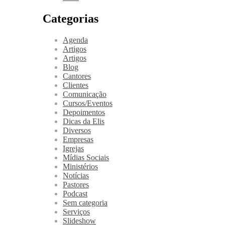
Categorias
Agenda
Artigos
Artigos
Blog
Cantores
Clientes
Comunicação
Cursos/Eventos
Depoimentos
Dicas da Elis
Diversos
Empresas
Igrejas
Mídias Sociais
Ministérios
Notícias
Pastores
Podcast
Sem categoria
Serviços
Slideshow