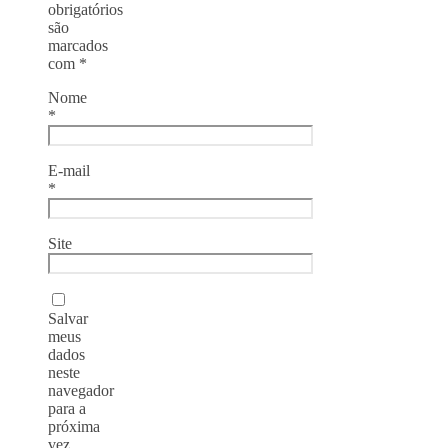
obrigatórios
são
marcados
com
*
Nome
*
E-mail
*
Site
Salvar
meus
dados
neste
navegador
para a
próxima
vez