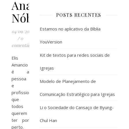
Ana
Nóbrega
POSTS RECENTES
Estamos no aplicativo da Bíblia
04/09/2015
/
0
YouVersion
comentários
Kit de textos para redes sociais de
Elis
Amancio
Igrejas
é a
pessoa
Modelo de Planejamento de
e
profissional
Comunicação Estratégico para Igrejas
que
todos
Li o Sociedade do Cansaço de Byung-
querem
ter por
Chul Han
perto.