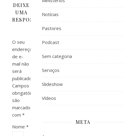
Ministérios
DEIXE
UMA
Notícias
RESPOSTA
Pastores
O seu
Podcast
endereço
Sem categoria
de e-
mail não
Serviços
será
publicado.
Slideshow
Campos
obrigatórios
Vídeos
são
marcados
com
*
META
Nome
*