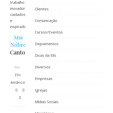
trabalho
inovador,
Clientes
cuidadoso
e
Comunicação
inspirador
Cursos/Eventos
Ana
Nóbrega
–
Depoimentos
Cantora
Dicas da Elis
Diversos
Por
Elis
Empresas
Amâncio
Igrejas
Mídias Sociais