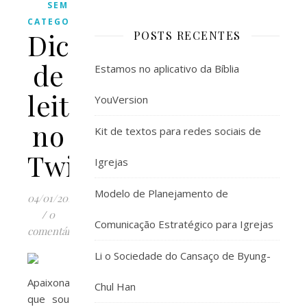
SEM
CATEGORIA
Dicas
POSTS RECENTES
de
Estamos no aplicativo da Bíblia
leitura
YouVersion
no
Kit de textos para redes sociais de
Twitter
Igrejas
Modelo de Planejamento de
04/01/2011
/
0
Comunicação Estratégico para Igrejas
comentários
Li o Sociedade do Cansaço de Byung-
Apaixonada
Chul Han
que sou