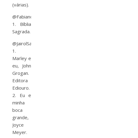
(várias).
@FabianoVeronice
1. Bíblia
Sagrada.
@JairolSantos
1.
Marley e
eu, John
Grogan.
Editora
Ediouro.
2. Eu e
minha
boca
grande,
Joyce
Meyer.