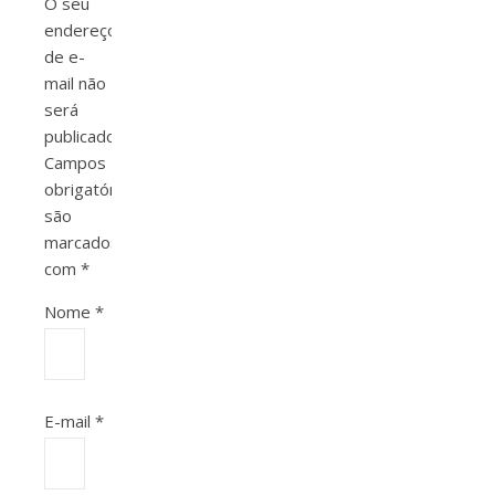
O seu
endereço
de e-
mail não
será
publicado.
Campos
obrigatórios
são
marcados
com
*
Nome
*
E-mail
*