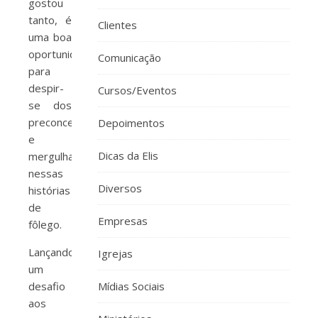
gostou
tanto, é
Clientes
uma boa
oportunidade
Comunicação
para
despir-
Cursos/Eventos
se dos
preconceitos
Depoimentos
e
Dicas da Elis
mergulhar
nessas
Diversos
histórias
de
Empresas
fôlego.
Lançando
Igrejas
um
desafio
Mídias Sociais
aos