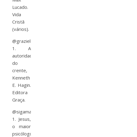
Lucado.
Vida
Cristã
(vários).
@graziele_fontes
1. A
autoridade
do
crente,
Kenneth
E. Hagin.
Editora
Graça.
@sigamacamila
1. Jesus,
o maior
psicólogo