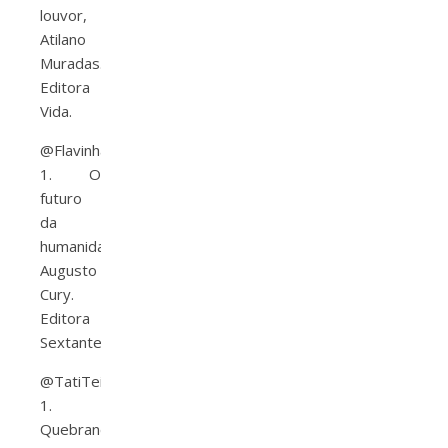
louvor,
Atilano
Muradas.
Editora
Vida.
@Flavinhadesouza
1. O
futuro
da
humanidade,
Augusto
Cury.
Editora
Sextante.
@TatiTeixeira_
1.
Quebrando