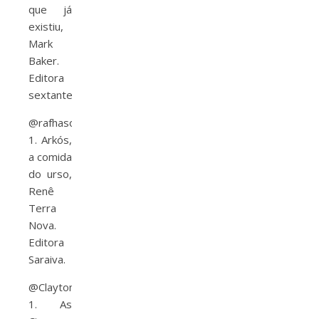
que já
existiu,
Mark
Baker.
Editora
sextante.
@rafhasoares
1. Arkós,
a comida
do urso,
Renê
Terra
Nova.
Editora
Saraiva.
@ClaytonOlee
1. As