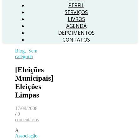
PERFIL
SERVIÇOS
LIVROS
AGENDA
DEPOIMENTOS
CONTATOS
Blog
,
Sem
categoria
[Eleições
Municipais]
Eleições
Limpas
17/09/2008
/
0
comentários
A
Associação