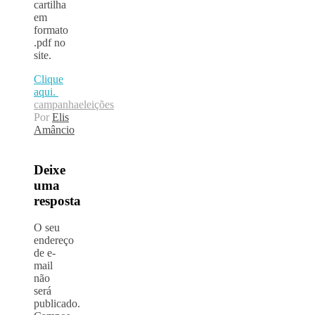
cartilha
em
formato
.pdf no
site.
Clique
aqui.
campanha
eleições
Por
Elis
Amâncio
Deixe
uma
resposta
O seu
endereço
de e-
mail
não
será
publicado.