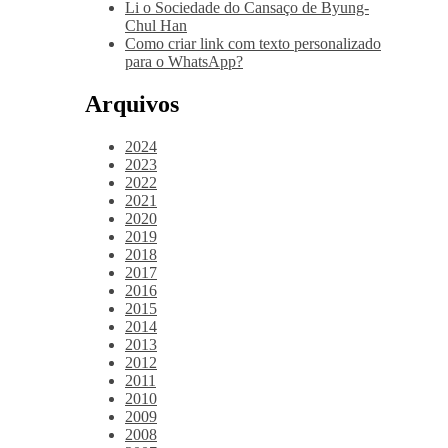
Li o Sociedade do Cansaço de Byung-
Chul Han
Como criar link com texto personalizado
para o WhatsApp?
Arquivos
2024
2023
2022
2021
2020
2019
2018
2017
2016
2015
2014
2013
2012
2011
2010
2009
2008