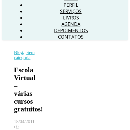
PERFIL
SERVIÇOS
LIVROS
AGENDA
DEPOIMENTOS
CONTATOS
Blog
,
Sem
categoria
Escola
Virtual
–
várias
cursos
gratuitos!
18/04/2011
/
0