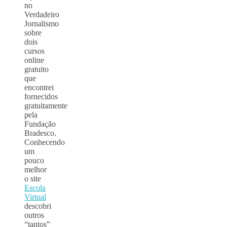
no
Verdadeiro
Jornalismo
sobre
dois
cursos
online
gratuito
que
encontrei
fornecidos
gratuitamente
pela
Fundação
Bradesco.
Conhecendo
um
pouco
melhor
o site
Escola
Virtual
descobri
outros
“tantos”