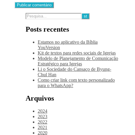
Posts recentes
Estamos no aplicativo da Bíblia
YouVersion
Kit de textos para redes sociais de Igrejas
Modelo de Planejamento de Comunicação
Estratégico para Igrejas
Li o Sociedade do Cansaço de Byung-
Chul Han
Como criar link com texto personalizado
para o WhatsApp?
Arquivos
2024
2023
2022
2021
2020