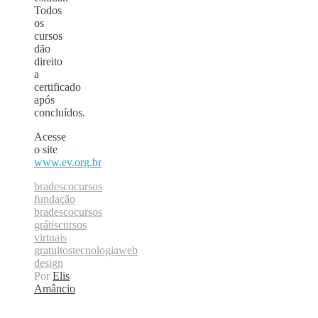
Todos
os
cursos
dão
direito
a
certificado
após
concluídos.
Acesse
o site
www.ev.org.br
bradesco
cursos
fundação
bradesco
cursos
grátis
cursos
virtuais
gratuitos
tecnologia
web
design
Por
Elis
Amâncio