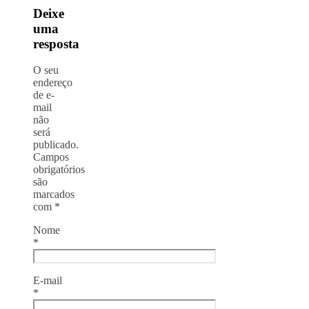
Deixe
uma
resposta
O seu
endereço
de e-
mail
não
será
publicado.
Campos
obrigatórios
são
marcados
com
*
Nome
*
E-mail
*