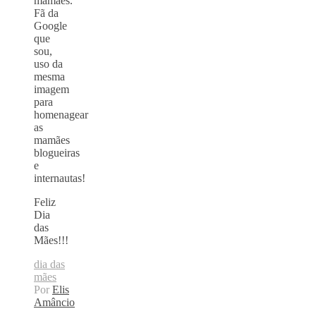
mamães.
Fã da
Google
que
sou,
uso da
mesma
imagem
para
homenagear
as
mamães
blogueiras
e
internautas!
Feliz
Dia
das
Mães!!!
dia das
mães
Por
Elis
Amâncio