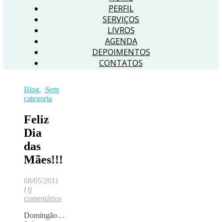
PERFIL
SERVIÇOS
LIVROS
AGENDA
DEPOIMENTOS
CONTATOS
Blog
,
Sem
categoria
Feliz
Dia
das
Mães!!!
08/05/2011
/
0
comentários
Domingão…