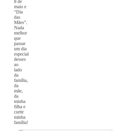
8 de
maio e
“Dia
das
Mães”.
Nada
melhor
que
passar
um dia
especial
desses
ao
lado
da
família,
da
mãe,
da
minha
filha e
curtir
minha
família!