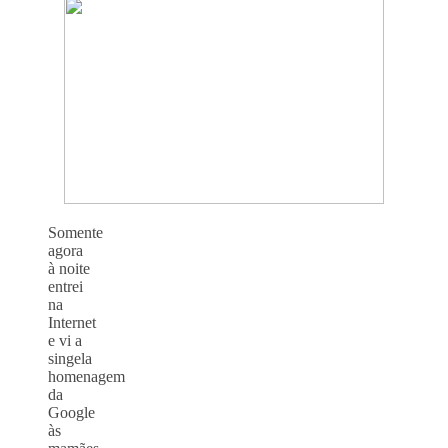
Somente
agora
à noite
entrei
na
Internet
e vi a
singela
homenagem
da
Google
às