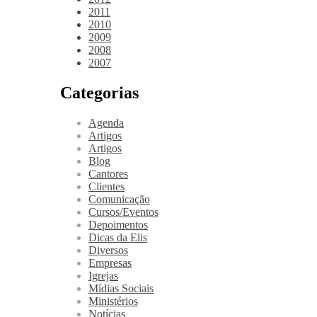
2011
2010
2009
2008
2007
Categorias
Agenda
Artigos
Artigos
Blog
Cantores
Clientes
Comunicação
Cursos/Eventos
Depoimentos
Dicas da Elis
Diversos
Empresas
Igrejas
Mídias Sociais
Ministérios
Notícias