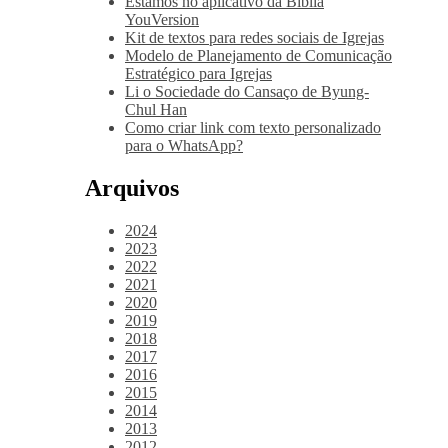
Estamos no aplicativo da Bíblia
YouVersion
Kit de textos para redes sociais de Igrejas
Modelo de Planejamento de Comunicação
Estratégico para Igrejas
Li o Sociedade do Cansaço de Byung-
Chul Han
Como criar link com texto personalizado
para o WhatsApp?
Arquivos
2024
2023
2022
2021
2020
2019
2018
2017
2016
2015
2014
2013
2012