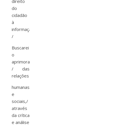
direito
do
cidadão
à
informação.
/
Buscarei
o
aprimoramento
/ das
relações
humanas
e
sociais,/
através
da crítica
e análise