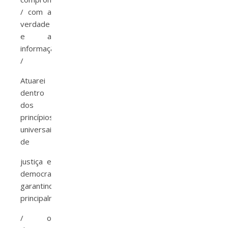
/ com a
verdade
e a
informação.
/
Atuarei
dentro
dos
princípios
universais/
de
justiça e
democracia,/
garantindo
principalmente
/ o