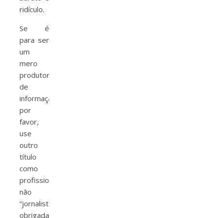
ridículo.
Se é
para ser
um
mero
produtor
de
informação,
por
favor,
use
outro
título
como
profissional,
não
“jornalista”,
obrigada!