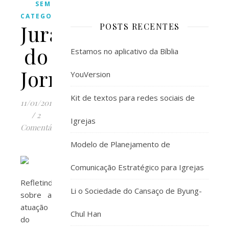
SEM
CATEGORIA
Juramento
POSTS RECENTES
do
Estamos no aplicativo da Bíblia
Jornalista
YouVersion
Kit de textos para redes sociais de
11/01/2012
/
2
Igrejas
Comentários
Modelo de Planejamento de
Comunicação Estratégico para Igrejas
Refletindo
Li o Sociedade do Cansaço de Byung-
sobre a
atuação
Chul Han
do