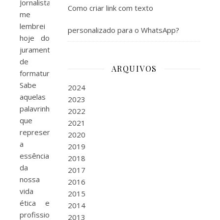
Jornalista
Como criar link com texto
me
lembrei
personalizado para o WhatsApp?
hoje do
juramento
de
ARQUIVOS
formatura.
Sabe
2024
aquelas
2023
palavrinhas
2022
que
2021
representam
2020
a
2019
essência
2018
da
2017
nossa
2016
vida
2015
ética e
2014
profissional
2013