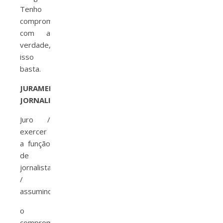
Tenho
compromisso
com a
verdade,
isso
basta.
JURAMENTO
JORNALISMO
Juro /
exercer
a função
de
jornalista
/
assumindo
o
compromisso