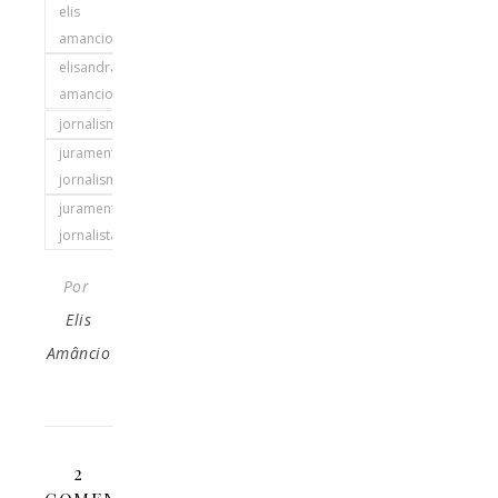
elis
amancio
elisandra
amancio
jornalismo
juramento
jornalismo
juramento
jornalista
Por
Elis
Amâncio
2