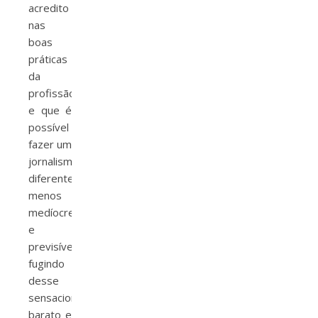
acredito
nas
boas
práticas
da
profissão
e que é
possível
fazer um
jornalismo
diferente,
menos
medíocre
e
previsível,
fugindo
desse
sensacionalismo
barato e