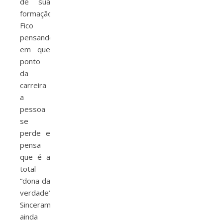
de sua
formação.
Fico
pensando
em que
ponto
da
carreira
a
pessoa
se
perde e
pensa
que é a
total
“dona da
verdade”?
Sinceramente,
ainda