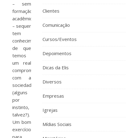
– sem
Clientes
formação
acadêmica
Comunicação
– sequer
tem
Cursos/Eventos
conhecimento
de que
Depoimentos
temos
um real
Dicas da Elis
compromisso
com a
Diversos
sociedade
(alguns
Empresas
por
instinto,
Igrejas
talvez?).
Um bom
Mídias Sociais
exercício
para