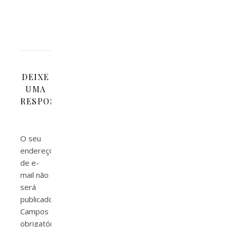
praticam.
DEIXE
UMA
RESPOSTA
O seu
endereço
de e-
mail não
será
publicado.
Campos
obrigatórios