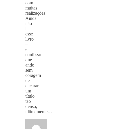
com
muitas
realizações!
Ainda
não
li
esse
livro
–
e
confesso
que
ando
sem
coragem
de
encarar
um
título
tão
denso,
ultimamente…