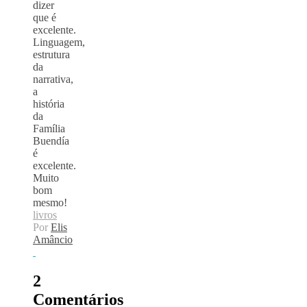
dizer
que é
excelente.
Linguagem,
estrutura
da
narrativa,
a
história
da
Família
Buendía
é
excelente.
Muito
bom
mesmo!
livros
Por
Elis
Amâncio
2
Comentários