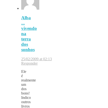
Alba
...
vivendo
na
terra
dos
sonhos
25/02/2009 at 02:13
Responder
Ele
é
realmente
um
dos
bons!
Indico
outros
livros