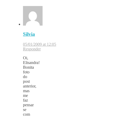
Silvia
05/01/2009 at 12:05
Responder
Oi,
Elisandra!
Bonita
foto
do
post
anterior,
mas
me
faz
pensar
se
com