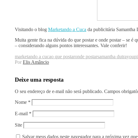
Visitando o blog
Marketando a Cuca
da publicitária Samantha 
Muita gente fica na dúvida do que postar e onde postar – se é
– considerando alguns pontos interessantes. Vale conferir!
marketando a cuca
o que postar
onde postar
samantha dutra
youpi
Por
Elis Amâncio
Deixe uma resposta
O seu endereço de e-mail não será publicado.
Campos obrigató
Nome
*
E-mail
*
Site
Salvar meus dados neste navegador para a próxima vez que