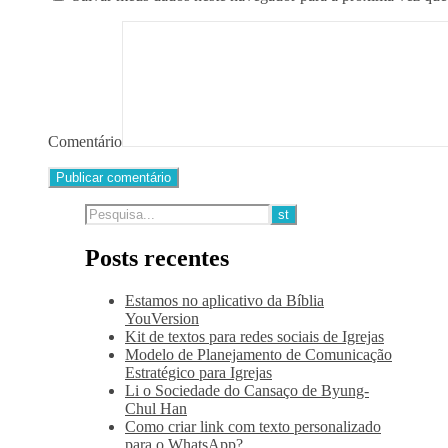
Comentário
Posts recentes
Estamos no aplicativo da Bíblia
YouVersion
Kit de textos para redes sociais de Igrejas
Modelo de Planejamento de Comunicação
Estratégico para Igrejas
Li o Sociedade do Cansaço de Byung-
Chul Han
Como criar link com texto personalizado
para o WhatsApp?