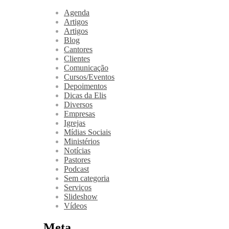
Agenda
Artigos
Artigos
Blog
Cantores
Clientes
Comunicação
Cursos/Eventos
Depoimentos
Dicas da Elis
Diversos
Empresas
Igrejas
Mídias Sociais
Ministérios
Notícias
Pastores
Podcast
Sem categoria
Serviços
Slideshow
Vídeos
Meta