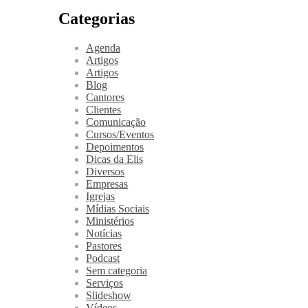
Categorias
Agenda
Artigos
Artigos
Blog
Cantores
Clientes
Comunicação
Cursos/Eventos
Depoimentos
Dicas da Elis
Diversos
Empresas
Igrejas
Mídias Sociais
Ministérios
Notícias
Pastores
Podcast
Sem categoria
Serviços
Slideshow
Vídeos