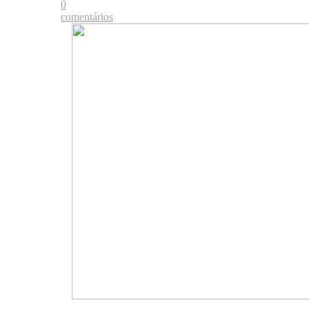
0
comentários