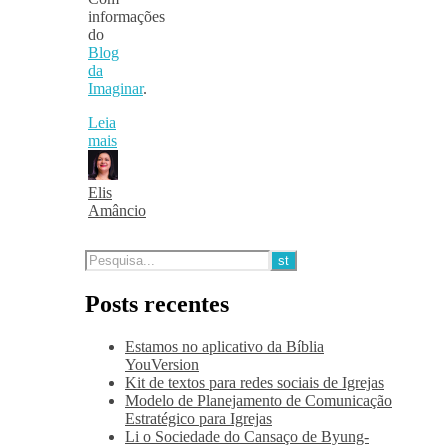
informações
do
Blog
da
Imaginar
.
Leia
mais
Elis
Amâncio
Posts recentes
Estamos no aplicativo da Bíblia
YouVersion
Kit de textos para redes sociais de Igrejas
Modelo de Planejamento de Comunicação
Estratégico para Igrejas
Li o Sociedade do Cansaço de Byung-