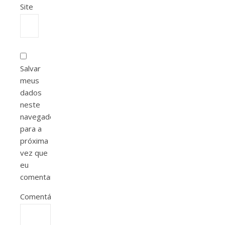
Site
Salvar
meus
dados
neste
navegador
para a
próxima
vez que
eu
comentar.
Comentário