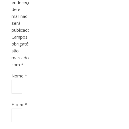
endereço
de e-
mail não
será
publicado.
Campos
obrigatórios
são
marcados
com
*
Nome
*
E-mail
*