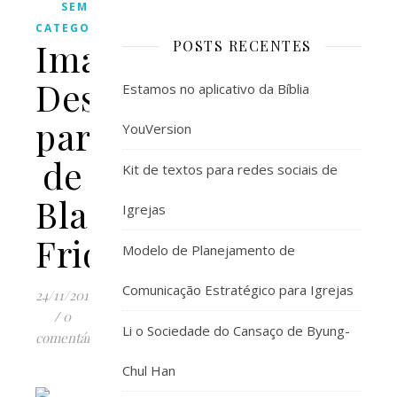
SEM
CATEGORIA
Imaginar
POSTS RECENTES
Design
Estamos no aplicativo da Bíblia
participa
YouVersion
de
Kit de textos para redes sociais de
Black
Igrejas
Friday
Modelo de Planejamento de
Comunicação Estratégico para Igrejas
24/11/2012
/
0
Li o Sociedade do Cansaço de Byung-
comentários
Chul Han