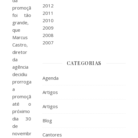
da
2012
promoção
2011
foi tão
2010
grande,
2009
que
2008
Marcus
2007
Castro,
diretor
da
CATEGORIAS
agência
decidiu
Agenda
prorrogar
a
Artigos
promoção
até o
Artigos
próximo
dia 30
Blog
de
novembro.
Cantores