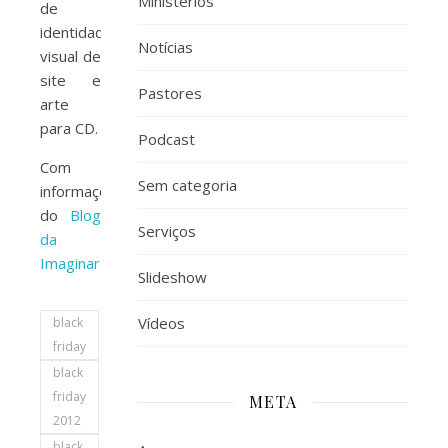
Ministérios
de
identidade
Notícias
visual de
site e
Pastores
arte
para CD.
Podcast
Com
Sem categoria
informações
do
Blog
Serviços
da
Imaginar
.
Slideshow
Vídeos
black
friday
black
friday
META
2012
black