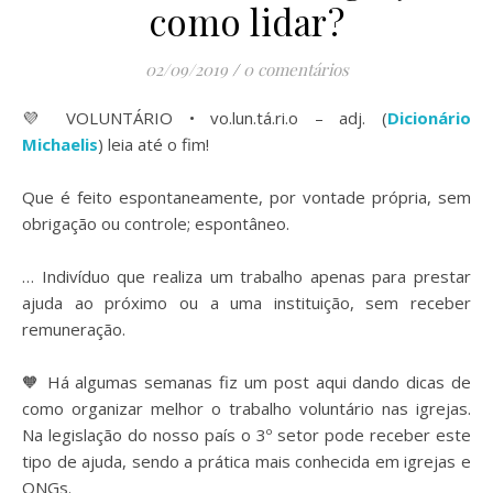
como lidar?
02/09/2019
/
0 comentários
💜 VOLUNTÁRIO • vo.lun.tá.ri.o – adj. (
Dicionário
Michaelis
) leia até o fim!
⠀
Que é feito espontaneamente, por vontade própria, sem
obrigação ou controle; espontâneo.
⠀
… Indivíduo que realiza um trabalho apenas para prestar
ajuda ao próximo ou a uma instituição, sem receber
remuneração.
⠀
🧡 Há algumas semanas fiz um post aqui dando dicas de
como organizar melhor o trabalho voluntário nas igrejas.
Na legislação do nosso país o 3º setor pode receber este
tipo de ajuda, sendo a prática mais conhecida em igrejas e
ONGs.