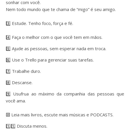
sonhar com você.
Nem todo mundo que te chama de “migo” é seu amigo.
⠀
3️⃣ Estude. Tenho foco, força e fé.
⠀
4️⃣ Faça o melhor com o que você tem em mãos.
5️⃣ Ajude as pessoas, sem esperar nada em troca.
6️⃣ Use o Trello para gerenciar suas tarefas.
7️⃣ Trabalhe duro.
8️⃣ Descanse.
9️⃣ Usufrua ao máximo da companhia das pessoas que
você ama.
⠀
🔟 Leia mais livros, escute mais músicas e PODCASTS.
1️⃣1️⃣ Discuta menos.