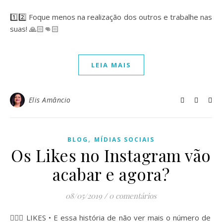
⠀
1️⃣2️⃣ Foque menos na realização dos outros e trabalhe nas
suas! 🙏🏻👊🏻
LEIA MAIS
Elis Amâncio
,
BLOG
MÍDIAS SOCIAIS
Os Likes no Instagram vão
acabar e agora?
08/05/2019
/
0 comentários
🙅🏻‍♀️
LIKES • E essa história de não ver mais o número de