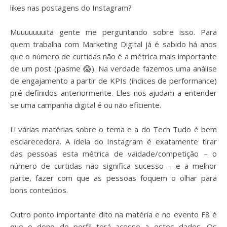
likes nas postagens do Instagram?
⠀
Muuuuuuuita gente me perguntando sobre isso. Para
quem trabalha com Marketing Digital já é sabido há anos
que o número de curtidas não é a métrica mais importante
de um post (pasme
😱
). Na verdade fazemos uma análise
de engajamento a partir de KPIs (índices de performance)
pré-definidos anteriormente. Eles nos ajudam a entender
se uma campanha digital é ou não eficiente.
⠀
Li várias m
atérias sobre o tema e a do Tech Tudo é bem
esclarecedora. A ideia do Instagram é exatamente tirar
das pessoas esta métrica de vaidade/competição – o
número de curtidas não significa sucesso – e a melhor
parte, fazer com que as pessoas foquem o olhar para
bons conteúdos.
⠀
Outro ponto importante dito na matéria e no evento F8 é
que o dono do perfil terá acesso a estes dados. Os