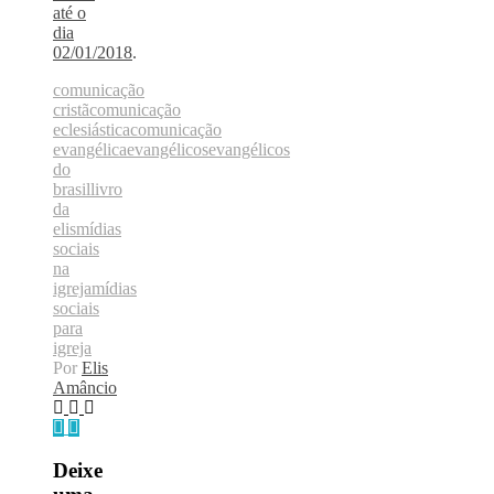
até o
dia
02/01/2018
.
comunicação
cristã
comunicação
eclesiástica
comunicação
evangélica
evangélicos
evangélicos
do
brasil
livro
da
elis
mídias
sociais
na
igreja
mídias
sociais
para
igreja
Por
Elis
Amâncio
Deixe