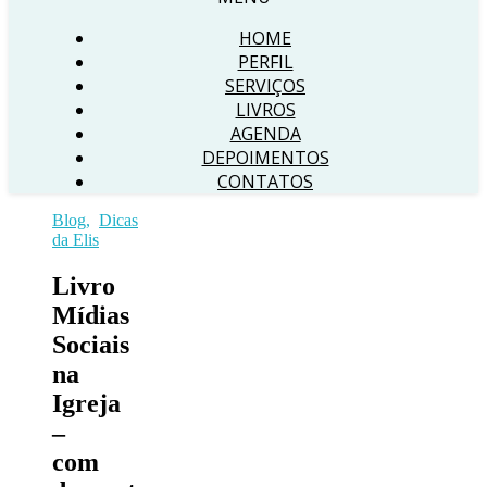
HOME
PERFIL
SERVIÇOS
LIVROS
AGENDA
DEPOIMENTOS
CONTATOS
Blog
,
Dicas
da Elis
Livro
Mídias
Sociais
na
Igreja
–
com