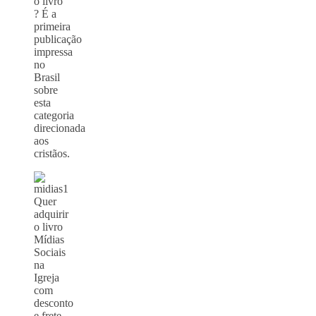
o livro
? É a
primeira
publicação
impressa
no
Brasil
sobre
esta
categoria
direcionada
aos
cristãos.
Quer
adquirir
o livro
Mídias
Sociais
na
Igreja
com
desconto
e frete