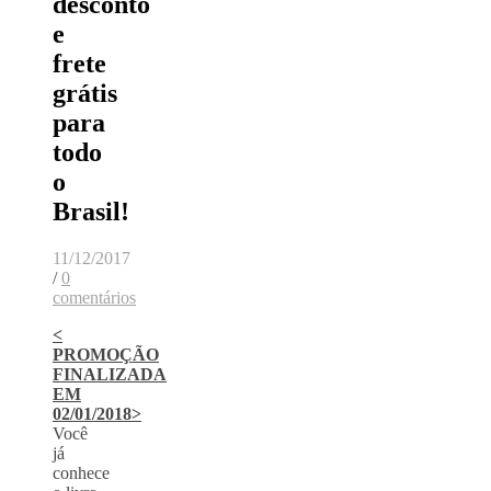
desconto
e
frete
grátis
para
todo
o
Brasil!
11/12/2017
/
0
comentários
<
PROMOÇÃO
FINALIZADA
EM
02/01/2018>
Você
já
conhece