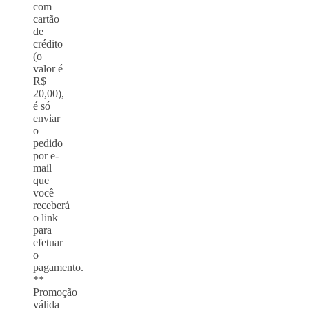
com
cartão
de
crédito
(o
valor é
R$
20,00),
é só
enviar
o
pedido
por e-
mail
que
você
receberá
o link
para
efetuar
o
pagamento.
**
Promoção
válida