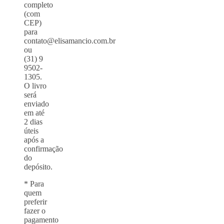
completo
(com
CEP)
para
contato@elisamancio.com.br
ou
(31) 9
9502-
1305.
O livro
será
enviado
em até
2 dias
úteis
após a
confirmação
do
depósito.
* Para
quem
preferir
fazer o
pagamento