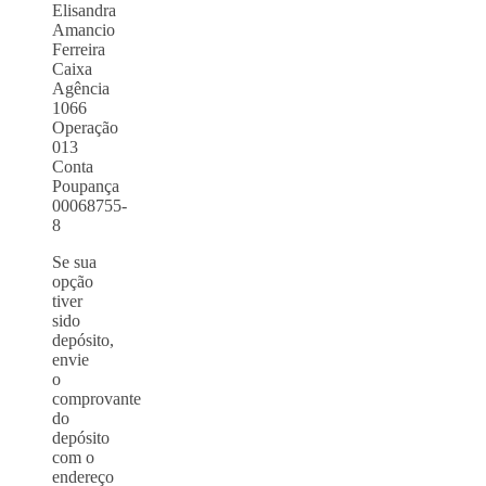
Elisandra
Amancio
Ferreira
Caixa
Agência
1066
Operação
013
Conta
Poupança
00068755-
8
Se sua
opção
tiver
sido
depósito,
envie
o
comprovante
do
depósito
com o
endereço