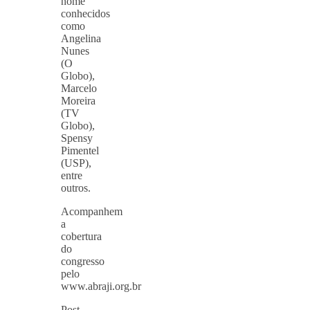
nome
conhecidos
como
Angelina
Nunes
(O
Globo),
Marcelo
Moreira
(TV
Globo),
Spensy
Pimentel
(USP),
entre
outros.
Acompanhem
a
cobertura
do
congresso
pelo
www.abraji.org.br
Post