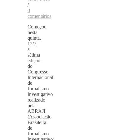
/
0
comentários
Começou
nesta
quinta,
12/7,
a
sétima
edição
do
Congresso
Internacional
de
Jornalismo
Investigativo
realizado
pela
ABRAJI
(Associação
Brasileira
de
Jornalismo
Investigativo).