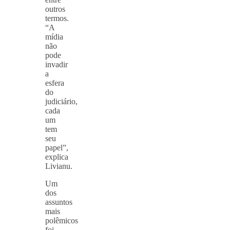
outros
termos.
“A
mídia
não
pode
invadir
a
esfera
do
judiciário,
cada
um
tem
seu
papel”,
explica
Livianu.
Um
dos
assuntos
mais
polêmicos
foi