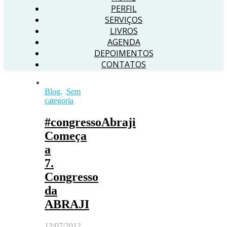
PERFIL
SERVIÇOS
LIVROS
AGENDA
DEPOIMENTOS
CONTATOS
Blog
,
Sem
categoria
#congressoAbraji
Começa
a
7.
Congresso
da
ABRAJI
12/07/2012