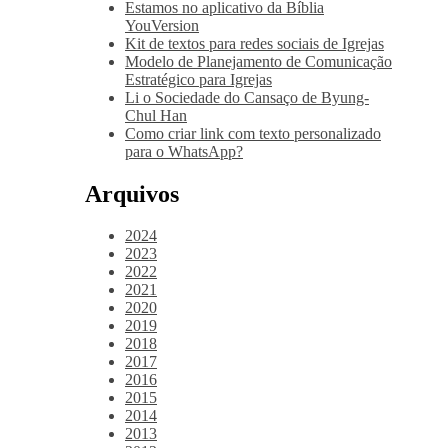
Estamos no aplicativo da Bíblia
YouVersion
Kit de textos para redes sociais de Igrejas
Modelo de Planejamento de Comunicação
Estratégico para Igrejas
Li o Sociedade do Cansaço de Byung-
Chul Han
Como criar link com texto personalizado
para o WhatsApp?
Arquivos
2024
2023
2022
2021
2020
2019
2018
2017
2016
2015
2014
2013