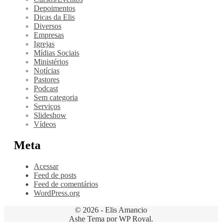
Depoimentos
Dicas da Elis
Diversos
Empresas
Igrejas
Mídias Sociais
Ministérios
Notícias
Pastores
Podcast
Sem categoria
Serviços
Slideshow
Vídeos
Meta
Acessar
Feed de posts
Feed de comentários
WordPress.org
© 2026 - Elis Amancio
Ashe Tema por
WP Royal
.