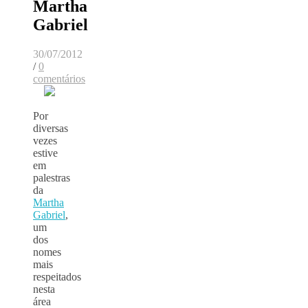
Martha
Gabriel
30/07/2012
/
0
comentários
Por
diversas
vezes
estive
em
palestras
da
Martha
Gabriel
,
um
dos
nomes
mais
respeitados
nesta
área