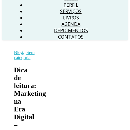
PERFIL
SERVIÇOS
LIVROS
AGENDA
DEPOIMENTOS
CONTATOS
Blog
,
Sem
categoria
Dica
de
leitura:
Marketing
na
Era
Digital
–