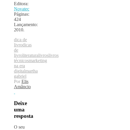
Editora:
Novatec
Páginas:
424
Lançamento:
2010.
dica de
livro
dicas
de
livro
literatura
livros
livros
técnicos
marketing
na era
digital
martha
gabriel
Por
Elis
Amâncio
Deixe
uma
resposta
O seu