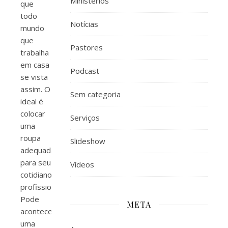
Ministérios
que
todo
Notícias
mundo
que
Pastores
trabalha
em casa
Podcast
se vista
assim. O
Sem categoria
ideal é
colocar
Serviços
uma
roupa
Slideshow
adequada
para seu
Vídeos
cotidiano
profissional.
Pode
META
acontecer
uma