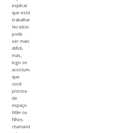
explicar
que está
trabalhando.
No início
pode
ser mais
difícil,
mas,
logo se
acostumam
que
você
precisa
de
espaço.
Mãe ou
filhos
chamando