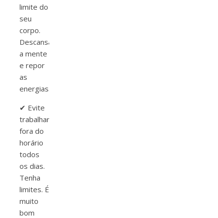
limite do
seu
corpo.
Descansar
a mente
e repor
as
energias.
✔ Evite
trabalhar
fora do
horário
todos
os dias.
Tenha
limites. É
muito
bom