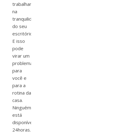
trabalhar
na
tranquilidade
do seu
escritório.
E isso
pode
virar um
problema
para
você e
para a
rotina da
casa.
Ninguém
está
disponível
24horas.