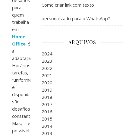
desafios
Como criar link com texto
para
quem
personalizado para o WhatsApp?
trabalha
em
Home
ARQUIVOS
Office
é
a
2024
adaptação.
2023
Horários,
2022
tarefas,
2021
“uniforme”
2020
e
2019
disponibilidade
2018
são
2017
desafios
2016
constantes.
2015
Mas, é
2014
possível
2013