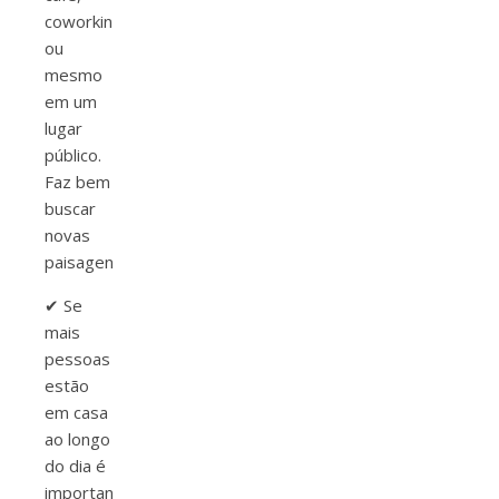
coworking
ou
mesmo
em um
lugar
público.
Faz bem
buscar
novas
paisagens.
✔ Se
mais
pessoas
estão
em casa
ao longo
do dia é
importante