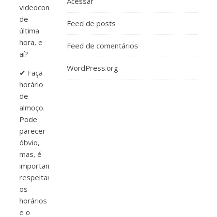
Acessar
videoconferência
de
Feed de posts
última
hora, e
Feed de comentários
aí?
WordPress.org
✔ Faça
horário
de
almoço.
Pode
parecer
óbvio,
mas, é
importante
respeitar
os
horários
e o