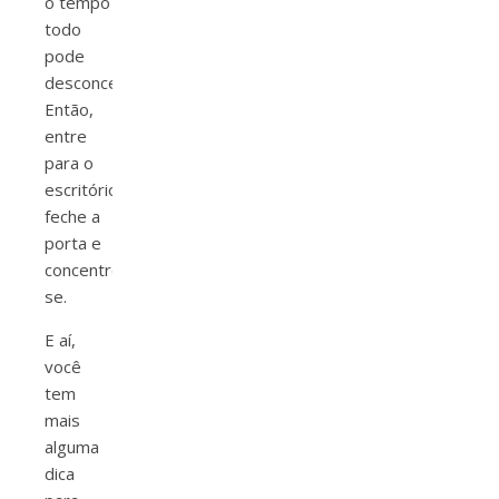
o tempo
todo
pode
desconcentrar.
Então,
entre
para o
escritório,
feche a
porta e
concentre-
se.
E aí,
você
tem
mais
alguma
dica