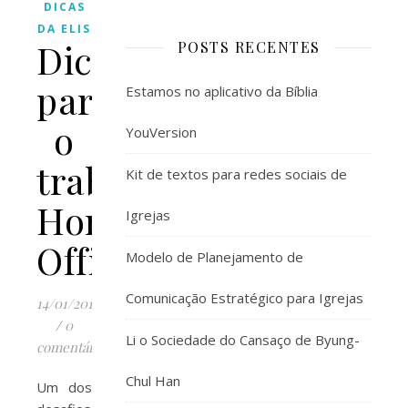
DICAS
DA ELIS
Dicas
POSTS RECENTES
para
Estamos no aplicativo da Bíblia
o
YouVersion
trabalho
Kit de textos para redes sociais de
Home
Igrejas
Office
Modelo de Planejamento de
Comunicação Estratégico para Igrejas
14/01/2016
/
0
Li o Sociedade do Cansaço de Byung-
comentários
Chul Han
Um dos