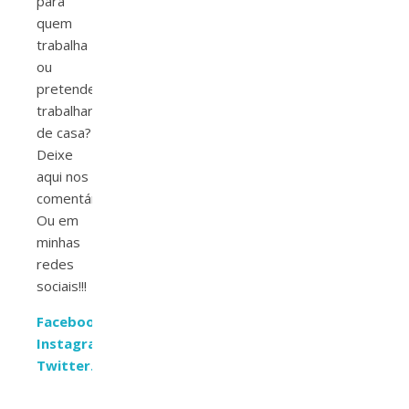
para
quem
trabalha
ou
pretende
trabalhar
de casa?
Deixe
aqui nos
comentários.
Ou em
minhas
redes
sociais!!!
Facebook.com/elisamancio
Instagram.com/elis_amancio
Twitter.com/elis_amancio