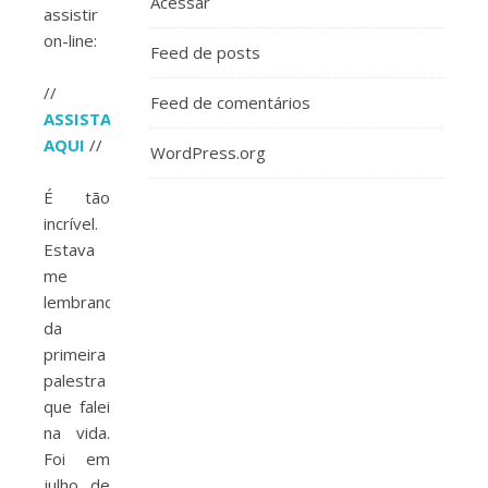
Acessar
assistir
on-line:
Feed de posts
⠀
//
Feed de comentários
ASSISTA
AQUI
//
WordPress.org
⠀
É tão
incrível.
Estava
me
lembrando
da
primeira
palestra
que falei
na vida.
Foi em
julho de