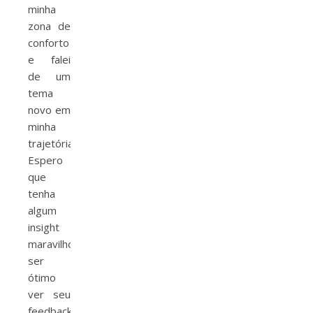
minha
zona de
conforto
e falei
de um
tema
novo em
minha
trajetória.
Espero
que
tenha
algum
insight
maravilhoso.
#smwsp
#avengers
#marvel
#mlabs
#elisam
ser
ótimo
ver seu
feedback.