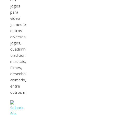
jogos
para
vídeo
games e
outros
diversos
jogos,
quadrinhos
tradicionais,
musicais,
filmes,
desenho
animado,
entre
outros meios.