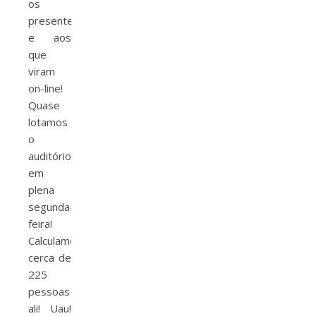
os
presentes
e aos
que
viram
on-line!
Quase
lotamos
o
auditório
em
plena
segunda-
feira!
Calculamos
cerca de
225
pessoas
ali! Uau!