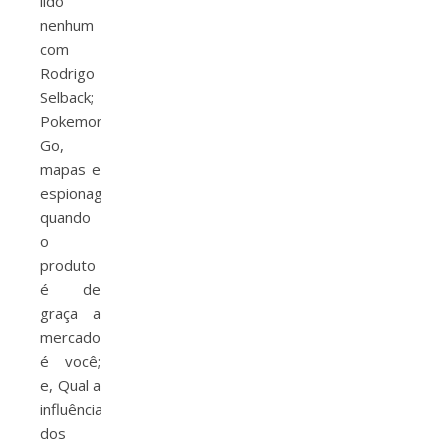
lido
nenhum
com
Rodrigo
Selback;
Pokemon
Go,
mapas e
espionagem:
quando
o
produto
é de
graça a
mercadoria
é você;
e, Qual a
influência
dos