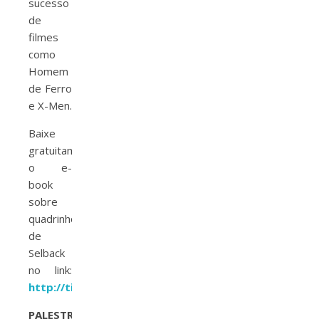
sucesso
de
filmes
como
Homem
de Ferro
e X-Men.
Baixe
gratuitamente
o e-
book
sobre
quadrinhos
de
Selback
no link:
http://tinyurl.com/hqcpbr
PALESTRA