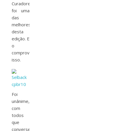
Curadores
foi uma
das
melhores
desta
edição. E
o
comprovou
isso.
Foi
unânime,
com
todos
que
conversei