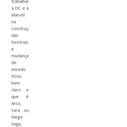
trabalham
a DC e a
Marvel
na
construção
das
histórias
e
mudanças
de
enredo.
Ficou
bem
claro o
que é
Arco,
Sara ou
Mega
Saga,