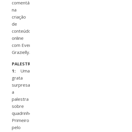
comentários
na
criação
de
conteúdo
online
com Even
Grazielly.
PALESTRA
1:
Uma
grata
surpresa
a
palestra
sobre
quadrinhos.
Primeiro
pelo