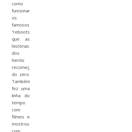
como
funcionam
os
famosos
“reboots”em
que as
histórias
dos
heróis
recomeçam
do zero.
Também
fez uma
linha do
tempo
com
filmes e
mostrou
com