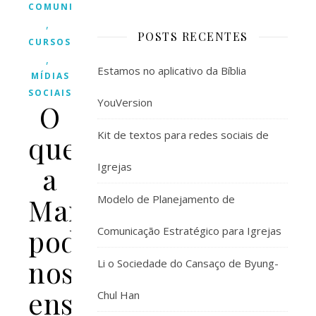
COMUNICAÇÃO
,
POSTS RECENTES
CURSOS/EVENTOS
,
Estamos no aplicativo da Bíblia
MÍDIAS
SOCIAIS
YouVersion
O
Kit de textos para redes sociais de
que
Igrejas
a
Marvel
Modelo de Planejamento de
pode
Comunicação Estratégico para Igrejas
nos
Li o Sociedade do Cansaço de Byung-
ensinar
Chul Han