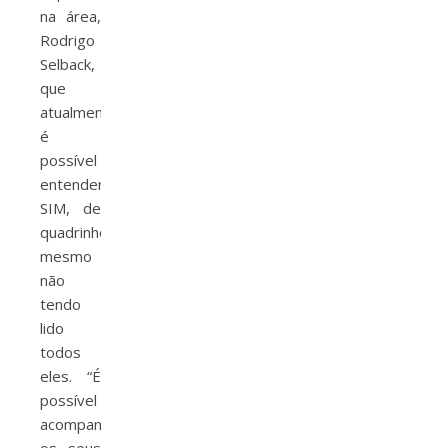
na área,
Rodrigo
Selback,
que
atualmente
é
possível
entender,
SIM, de
quadrinhos,
mesmo
não
tendo
lido
todos
eles. “É
possível
acompanhar