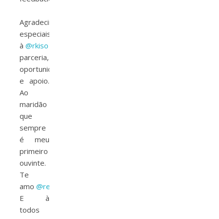
⠀
Agradecimentos
especiais
à
@rkiso
@socialmlabs
@interney
@smxp.com.br
pela
parceria,
oportunidade
e apoio.
Ao
maridão
que
sempre
é meu
primeiro
ouvinte.
Te
amo
@renato_lied
❤️
E à
todos