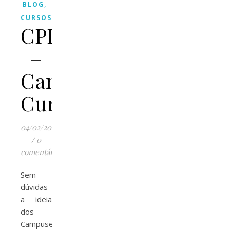
,
BLOG
CURSOS/EVENTOS
CPBR10
–
Campuseiros
Curadores
04/02/2017
/
0
comentários
Sem
dúvidas
a ideia
dos
Campuseiros