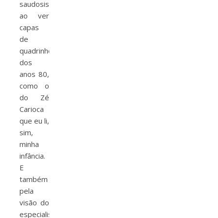
saudosismo
ao ver
capas
de
quadrinhos
dos
anos 80,
como o
do Zé
Carioca
que eu li,
sim,
minha
infância.
E
também
pela
visão do
especialista