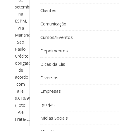
setembro
Clientes
na
ESPM,
Comunicação
Vila
Mariana,
Cursos/Eventos
São
Paulo.
Depoimentos
Crédito
obrigatório
Dicas da Elis
de
acordo
Diversos
com
Empresas
a lei
9.610/98.
Igrejas
(Foto:
Ale
Mídias Sociais
Frata/ESPM)