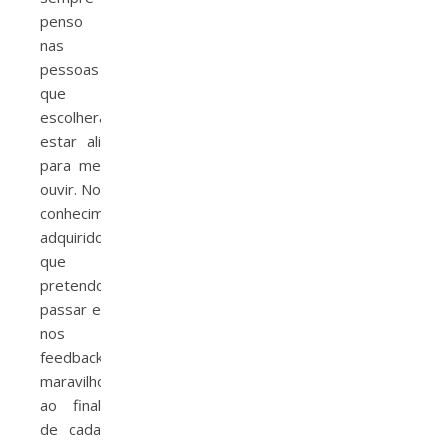
penso
nas
pessoas
que
escolheram
estar ali
para me
ouvir. No
conhecimento
adquirido
que
pretendo
passar e
nos
feedbacks
maravilhosos
ao final
de cada