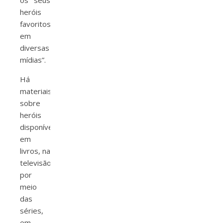
os seus
heróis
favoritos
em
diversas
mídias”.
Há
materiais
sobre
heróis
disponíveis
em
livros, na
televisão
por
meio
das
séries,
em