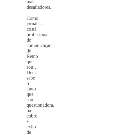
mais
desafiadores.
⠀
Como
jornalista
cristã,
profissional
de
comunicação
do
Reino
que
sou…
Deus
sabe
o
tanto
que
sou
questionadora,
me
cobro
e
exijo
de