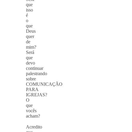
que
isso
é
o
que
Deus
quer
de
mim?
Será
que
devo
continuar
palestrando
sobre
COMUNICAÇÃO
PARA
IGREJAS?
O
que
vocês
acham?
⠀
Acredito