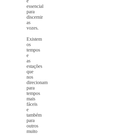
é
essencial
para
discernir
as
vozes.
⠀
Existem
os
tempos
e
as
estações
que
nos
direcionam
para
tempos
mais
fáceis
e
também
para
outros
muito