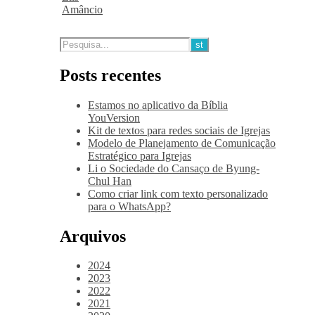
Amâncio
Posts recentes
Estamos no aplicativo da Bíblia
YouVersion
Kit de textos para redes sociais de Igrejas
Modelo de Planejamento de Comunicação
Estratégico para Igrejas
Li o Sociedade do Cansaço de Byung-
Chul Han
Como criar link com texto personalizado
para o WhatsApp?
Arquivos
2024
2023
2022
2021