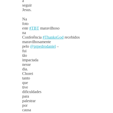
a
seguir
Jesus.
⠀
Na
foto
este
#TBT
maravilhoso
na
Conferência
#ThanksGod
recebidos
maravilhosamente
pelo
@prpedrodaniel
–
fui
tão
impactada
nesse
dia.
Chorei
tanto
que
tive
dificuldades
para
palestrar
por
causa