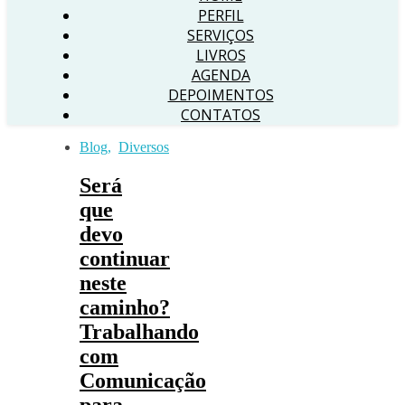
PERFIL
SERVIÇOS
LIVROS
AGENDA
DEPOIMENTOS
CONTATOS
Blog
,
Diversos
Será
que
devo
continuar
neste
caminho?
Trabalhando
com
Comunicação
para