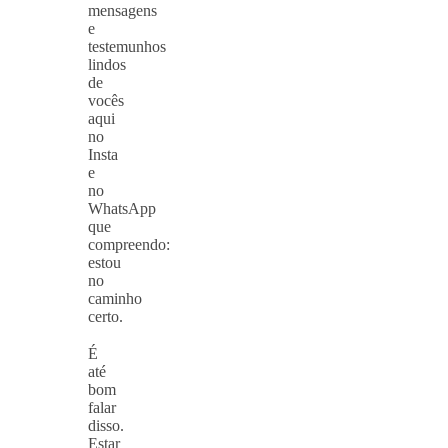
mensagens
e
testemunhos
lindos
de
vocês
aqui
no
Insta
e
no
WhatsApp
que
compreendo:
estou
no
caminho
certo.
⠀
É
até
bom
falar
disso.
Estar