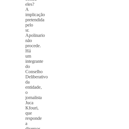
eles?
A
implicação
pretendida
pelo
sr.
Apolinario
não
procede.
Há
um
integrante
do
Conselho
Deliberativo
da
entidade,
o
jornalista
Juca
Kfouri,
que
responde
a
diversos