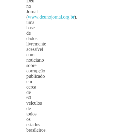
Deu
no
Jornal
(
www.deunojornal.org.br
),
uma
base
de
dados
livremente
acessível
com
noticiário
sobre
corrupção
publicado
em
cerca
de
60
veículos
de
todos
os
estados
brasileiros.