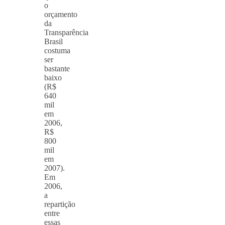
o
orçamento
da
Transparência
Brasil
costuma
ser
bastante
baixo
(R$
640
mil
em
2006,
R$
800
mil
em
2007).
Em
2006,
a
repartição
entre
essas