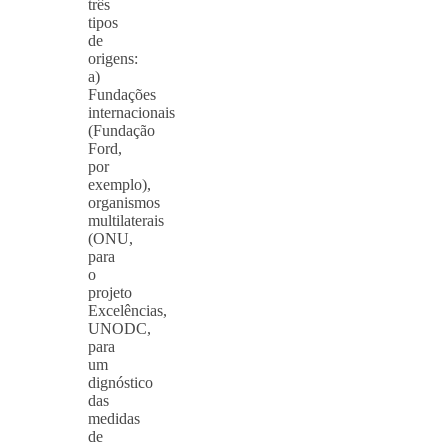
três
tipos
de
origens:
a)
Fundações
internacionais
(Fundação
Ford,
por
exemplo),
organismos
multilaterais
(ONU,
para
o
projeto
Excelências,
UNODC,
para
um
dignóstico
das
medidas
de