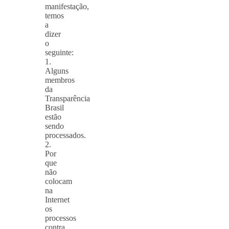
manifestação,
temos
a
dizer
o
seguinte:
1.
Alguns
membros
da
Transparência
Brasil
estão
sendo
processados.
2.
Por
que
não
colocam
na
Internet
os
processos
contra