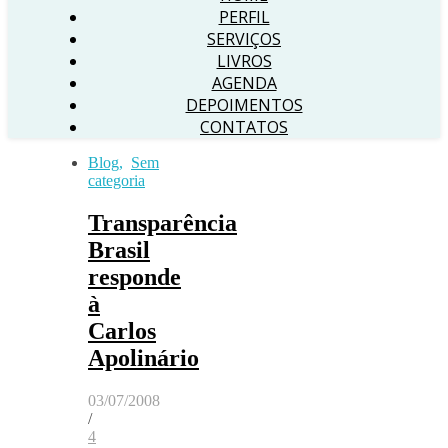
PERFIL
SERVIÇOS
LIVROS
AGENDA
DEPOIMENTOS
CONTATOS
Blog
,
Sem
categoria
Transparência
Brasil
responde
à
Carlos
Apolinário
03/07/2008
/
4