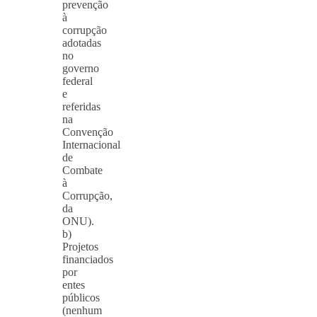
prevenção
à
corrupção
adotadas
no
governo
federal
e
referidas
na
Convenção
Internacional
de
Combate
à
Corrupção,
da
ONU).
b)
Projetos
financiados
por
entes
públicos
(nenhum