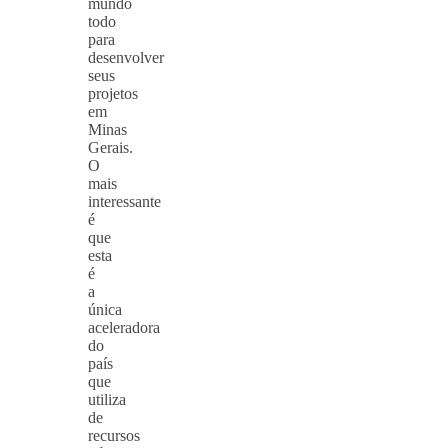
mundo
todo
para
desenvolver
seus
projetos
em
Minas
Gerais.
O
mais
interessante
é
que
esta
é
a
única
aceleradora
do
país
que
utiliza
de
recursos