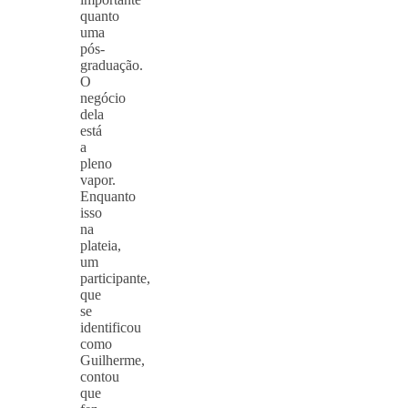
quanto
uma
pós-
graduação.
O
negócio
dela
está
a
pleno
vapor.
Enquanto
isso
na
plateia,
um
participante,
que
se
identificou
como
Guilherme,
contou
que