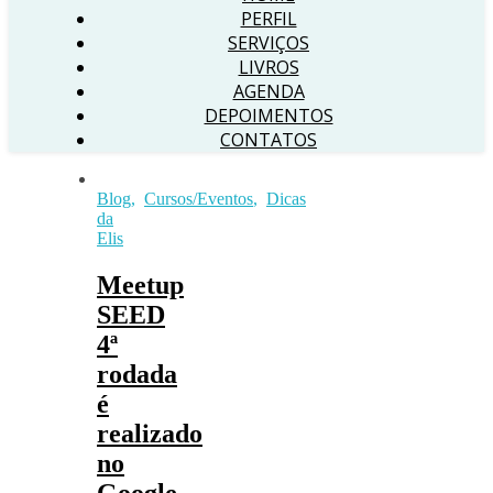
PERFIL
SERVIÇOS
LIVROS
AGENDA
DEPOIMENTOS
CONTATOS
Blog
,
Cursos/Eventos
,
Dicas
da
Elis
Meetup
SEED
4ª
rodada
é
realizado
no
Google