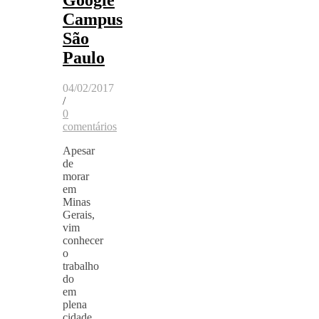
Campus
São
Paulo
04/02/2017
/
0
comentários
Apesar
de
morar
em
Minas
Gerais,
vim
conhecer
o
trabalho
do
em
plena
cidade