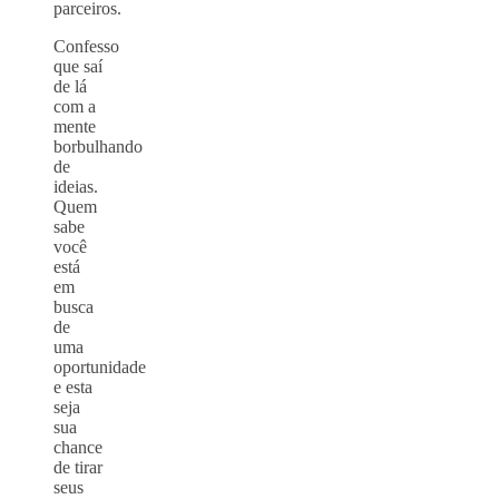
parceiros.
Confesso
que saí
de lá
com a
mente
borbulhando
de
ideias.
Quem
sabe
você
está
em
busca
de
uma
oportunidade
e esta
seja
sua
chance
de tirar
seus