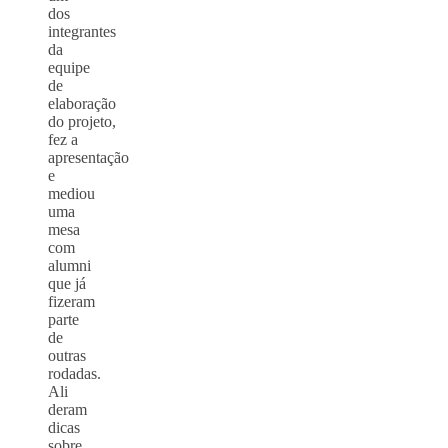
dos
integrantes
da
equipe
de
elaboração
do projeto,
fez a
apresentação
e
mediou
uma
mesa
com
alumni
que já
fizeram
parte
de
outras
rodadas.
Ali
deram
dicas
sobre