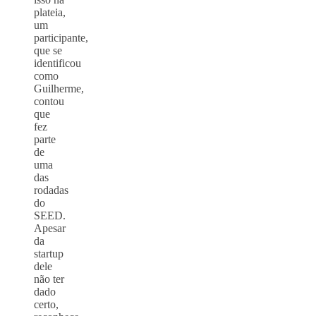
plateia,
um
participante,
que se
identificou
como
Guilherme,
contou
que
fez
parte
de
uma
das
rodadas
do
SEED.
Apesar
da
startup
dele
não ter
dado
certo,