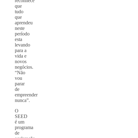
reconhece
que
tudo
que
aprendeu
neste
período
esta
levando
para a
vida e
novos
negócios.
“Não
vou
parar
de
empreender
nunca”.
O
SEED
é um
programa
de