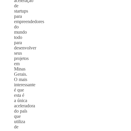
aceleração
de
startups
para
empreendedores
do
mundo
todo
para
desenvolver
seus
projetos
em
Minas
Gerais.
O mais
interessante
é que
esta é
a única
aceleradora
do país
que
utiliza
de