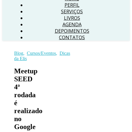
PERFIL
SERVIÇOS
LIVROS
AGENDA
DEPOIMENTOS
CONTATOS
Blog
,
Cursos/Eventos
,
Dicas
da Elis
Meetup
SEED
4ª
rodada
é
realizado
no
Google