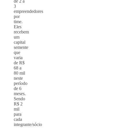
de 2 a
3
empreendedores
por
time.
Eles
recebem
um
capital
semente
que
varia
de R$
68 a
80 mil
neste
período
de 6
meses.
Sendo
R$ 2
mil
para
cada
integrante/sócio