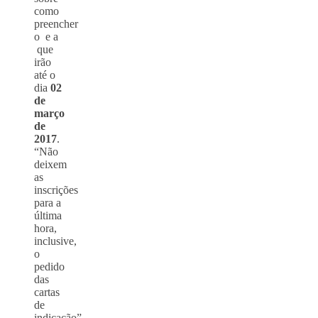
como
preencher
o
e a
que
irão
até o
dia
02
de
março
de
2017
.
“Não
deixem
as
inscrições
para a
última
hora,
inclusive,
o
pedido
das
cartas
de
indicação”.