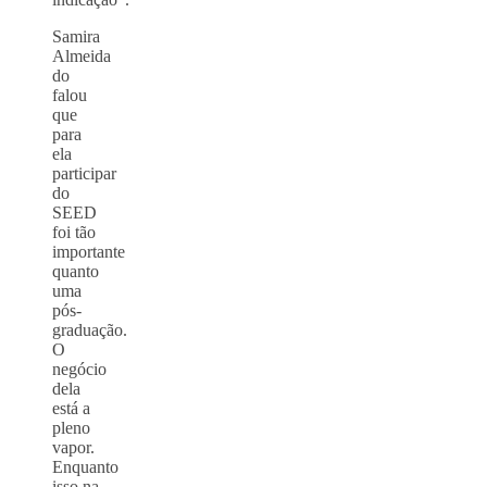
Samira
Almeida
do
falou
que
para
ela
participar
do
SEED
foi tão
importante
quanto
uma
pós-
graduação.
O
negócio
dela
está a
pleno
vapor.
Enquanto
isso na