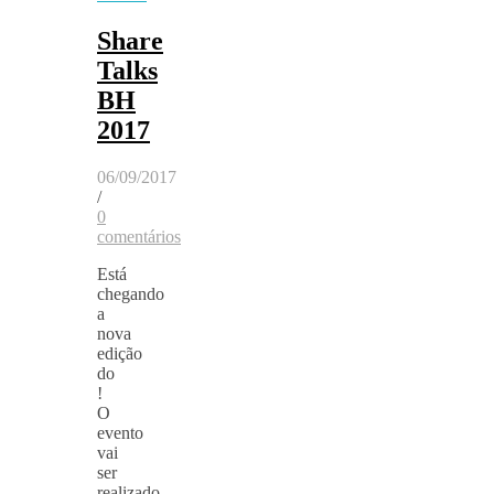
Share
Talks
BH
2017
06/09/2017
/
0
comentários
Está
chegando
a
nova
edição
do
!
O
evento
vai
ser
realizado