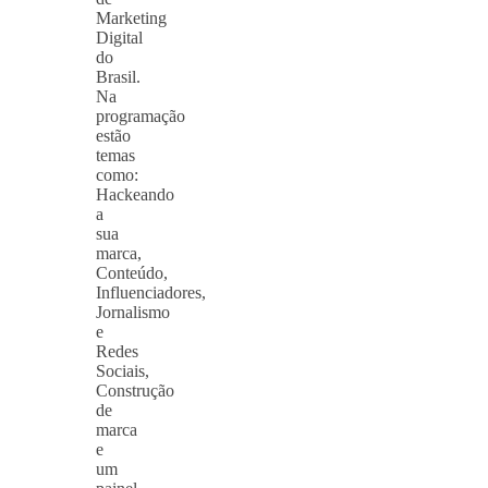
Marketing
Digital
do
Brasil.
Na
programação
estão
temas
como:
Hackeando
a
sua
marca,
Conteúdo,
Influenciadores,
Jornalismo
e
Redes
Sociais,
Construção
de
marca
e
um