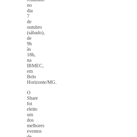
no
dia
7
de
outubro
(sábado),
de
9h
às
18h,
na
IBMEC,
em
Belo
Horizonte/MG.
O
Share
foi
eleito
um
dos
melhores
eventos
de