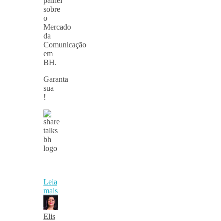
painel
sobre
o
Mercado
da
Comunicação
em
BH.
Garanta
sua
!
Leia
mais
Elis