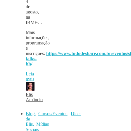
4
de
agosto,
na
IBMEC.
Mais
informações,
programação
e
inscrições:
https://www.tudodeshare.com.br/eventos/s
talks-
bh/
Leia
mais
Elis
Amâncio
Blog
,
Cursos/Eventos
,
Dicas
da
Elis
,
Mídias
Sociais