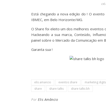
06
Está chegando a nova edição do ! O evento v
IBMEC, em Belo Horizonte/MG.
O Share foi eleito um dos melhores eventos 
Hackeando a sua marca, Conteúdo, Influenc
painel sobre o Mercado da Comunicação em 
Garanta sua !
elis amancio
eventos share
marketing digita
share
share talks
share talks bh
Por
Elis Amâncio