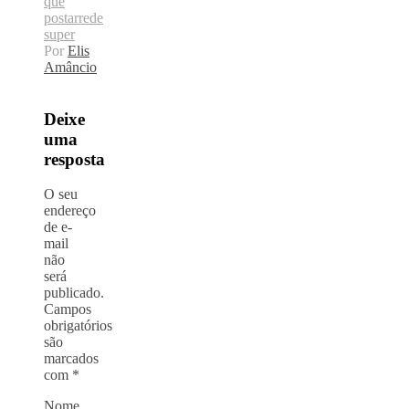
que
postar
rede
super
Por
Elis
Amâncio
Deixe
uma
resposta
O seu
endereço
de e-
mail
não
será
publicado.
Campos
obrigatórios
são
marcados
com
*
Nome