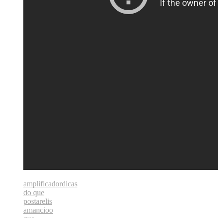
amplificador
dicas
do que
postar
elis
amancio
o