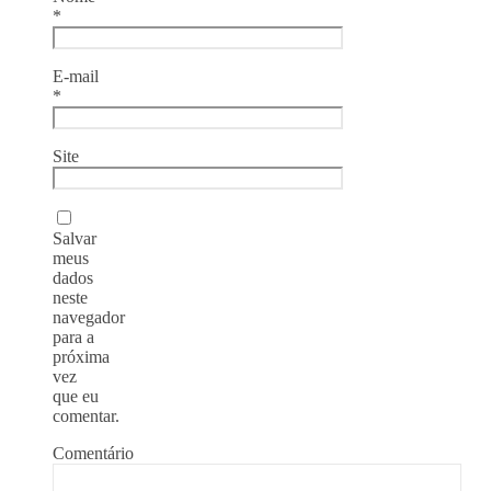
*
E-mail
*
Site
Salvar
meus
dados
neste
navegador
para a
próxima
vez
que eu
comentar.
Comentário