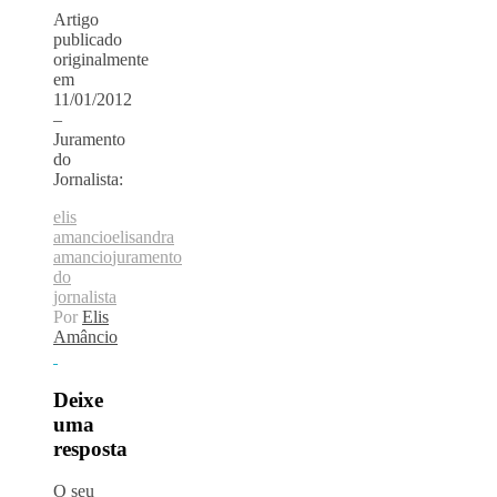
Artigo
publicado
originalmente
em
11/01/2012
–
Juramento
do
Jornalista:
elis
amancio
elisandra
amancio
juramento
do
jornalista
Por
Elis
Amâncio
Deixe
uma
resposta
O seu