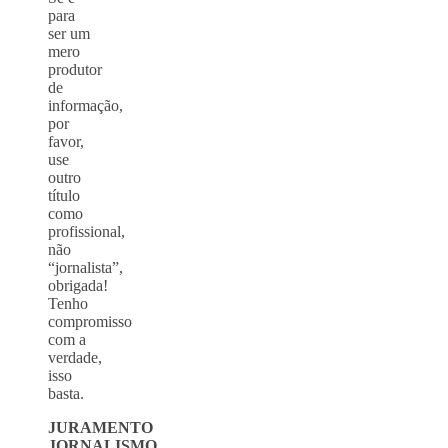
para
ser um
mero
produtor
de
informação,
por
favor,
use
outro
título
como
profissional,
não
“jornalista”,
obrigada!
Tenho
compromisso
com a
verdade,
isso
basta.
JURAMENTO
JORNALISMO