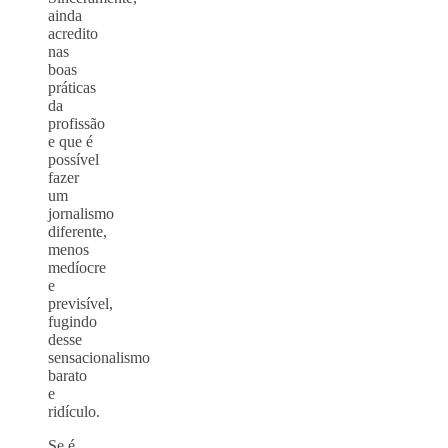
ainda
acredito
nas
boas
práticas
da
profissão
e que é
possível
fazer
um
jornalismo
diferente,
menos
medíocre
e
previsível,
fugindo
desse
sensacionalismo
barato
e
ridículo.
Se é