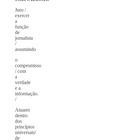
Juro /
exercer
a
função
de
jornalista
/
assumindo
o
compromisso
/ com
a
verdade
e a
informação.
/
Atuarei
dentro
dos
princípios
universais/
de