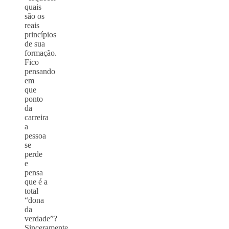
quais
são os
reais
princípios
de sua
formação.
Fico
pensando
em
que
ponto
da
carreira
a
pessoa
se
perde
e
pensa
que é a
total
“dona
da
verdade”?
Sinceramente,