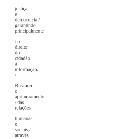
justiça
e
democracia,/
garantindo
principalmente
/ o
direito
do
cidadão
à
informação.
/
Buscarei
o
aprimoramento
/ das
relações
humanas
e
sociais,/
através