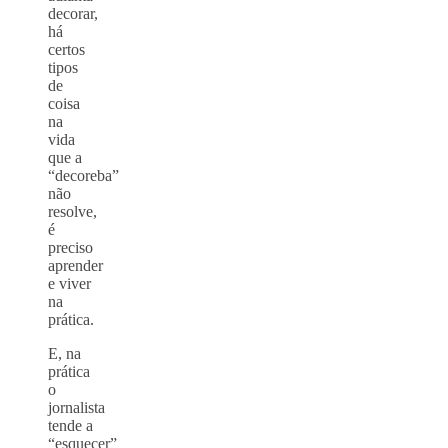
decorar,
há
certos
tipos
de
coisa
na
vida
que a
“decoreba”
não
resolve,
é
preciso
aprender
e viver
na
prática.
E, na
prática
o
jornalista
tende a
“esquecer”