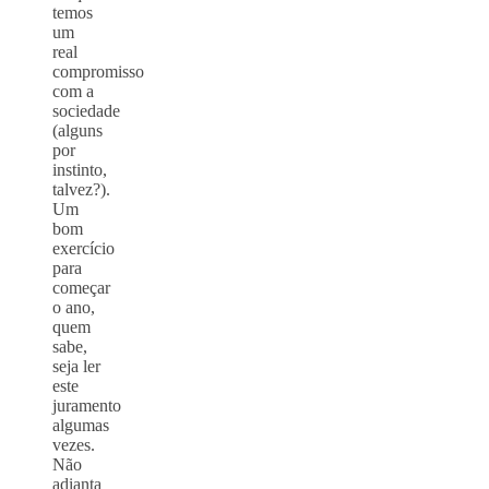
temos
um
real
compromisso
com a
sociedade
(alguns
por
instinto,
talvez?).
Um
bom
exercício
para
começar
o ano,
quem
sabe,
seja ler
este
juramento
algumas
vezes.
Não
adianta