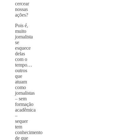
cercear
nossas
ações?
Pois é,
muito
jornalista
se
esquece
delas
com o
tempo…
outros
que
atuam
como
jornalistas
– sem
formação
acadêmica
–
sequer
tem
conhecimento
de que