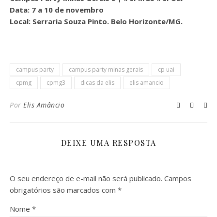
Data: 7 a 10 de novembro
Local: Serraria Souza Pinto. Belo Horizonte/MG.
campus party
campus party minas gerais
cp uai
cpmg
cpmg3
dicas da elis
elis amancio
Por
Elis Amâncio
DEIXE UMA RESPOSTA
O seu endereço de e-mail não será publicado.
Campos
obrigatórios são marcados com
*
Nome
*