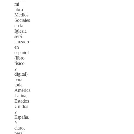
mi
libro
Medios
Sociales
en la
Iglesia
será
lanzado
en
español
(libro
físico
y
digital)
para
toda
América
Latina,
Estados
Unidos
y
España.
Y
claro,
para