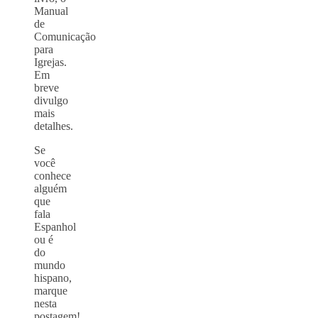
Manual
de
Comunicação
para
Igrejas.
Em
breve
divulgo
mais
detalhes.
Se
você
conhece
alguém
que
fala
Espanhol
ou é
do
mundo
hispano,
marque
nesta
postagem!