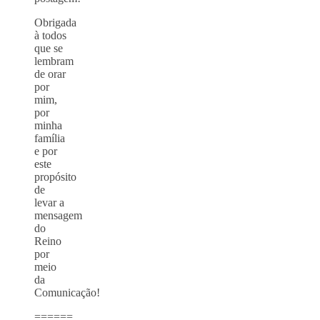
Obrigada
à todos
que se
lembram
de orar
por
mim,
por
minha
família
e por
este
propósito
de
levar a
mensagem
do
Reino
por
meio
da
Comunicação!
======