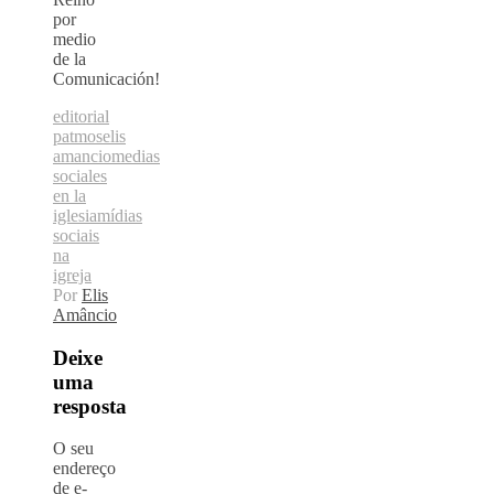
por
medio
de la
Comunicación!
editorial
patmos
elis
amancio
medias
sociales
en la
iglesia
mídias
sociais
na
igreja
Por
Elis
Amâncio
Deixe
uma
resposta
O seu
endereço
de e-