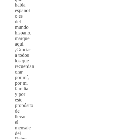
habla
español
o es
del
mundo
hispano,
marque
aquí.
¡Gracias
a todos
los que
recuerdan
orar
por mí,
por mi
familia
y por
este
propósito
de
llevar
el
mensaje
del
Reino