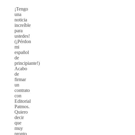
¡Tengo
una
noticia
increíble
para
ustedes!
(¡Pérdon
mi
español
de
principiante!)
Acabo
de
firmar
un
contrato
con
Editorial
Patmos.
Quiero
decir
que
muy
pronto