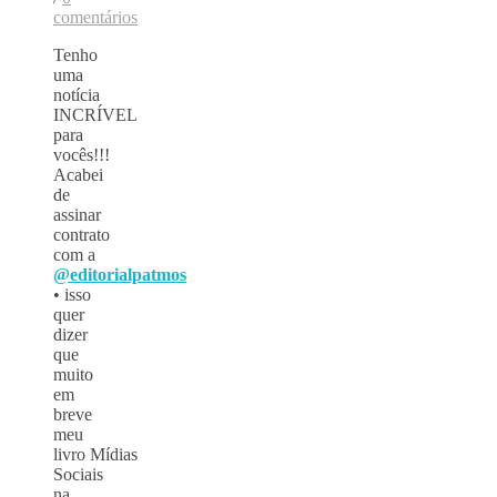
comentários
Tenho
uma
notícia
INCRÍVEL
para
vocês!!!
Acabei
de
assinar
contrato
com a
@editorialpatmos
• isso
quer
dizer
que
muito
em
breve
meu
livro Mídias
Sociais
na