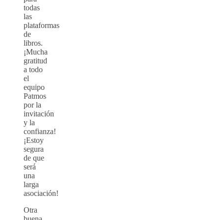
todas
las
plataformas
de
libros.
¡Mucha
gratitud
a todo
el
equipo
Patmos
por la
invitación
y la
confianza!
¡Estoy
segura
de que
será
una
larga
asociación!
Otra
buena