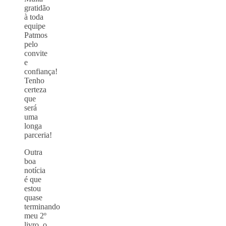
gratidão
à toda
equipe
Patmos
pelo
convite
e
confiança!
Tenho
certeza
que
será
uma
longa
parceria!
Outra
boa
notícia
é que
estou
quase
terminando
meu 2º
livro, o