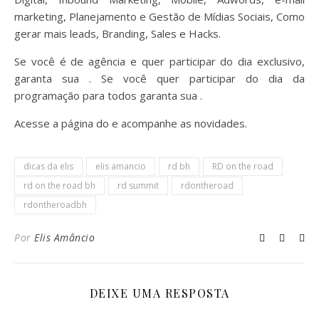
marketing, Planejamento e Gestão de Mídias Sociais, Como
gerar mais leads, Branding, Sales e Hacks.
Se você é de agência e quer participar do dia exclusivo,
garanta sua . Se você quer participar do dia da
programação para todos garanta sua .
Acesse a página do e acompanhe as novidades.
dicas da elis
elis amancio
rd bh
RD on the road
rd on the road bh
rd summit
rdontheroad
rdontheroadbh
Por
Elis Amâncio
DEIXE UMA RESPOSTA