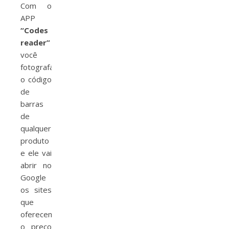
Com o
APP
“Codes
reader”
você
fotografa
o código
de
barras
de
qualquer
produto
e ele vai
abrir no
Google
os sites
que
oferecem
o preço