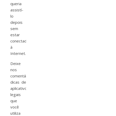
queria
assistí-
lo
depois
sem
estar
conectado
à
Internet.
Deixe
nos
comentários
dicas de
aplicativos
legais
que
você
utiliza