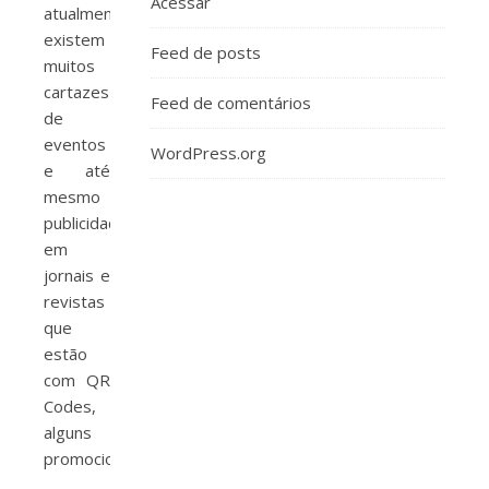
Acessar
atualmente
existem
Feed de posts
muitos
cartazes
Feed de comentários
de
eventos
WordPress.org
e até
mesmo
publicidades
em
jornais e
revistas
que
estão
com QR
Codes,
alguns
promocionais.