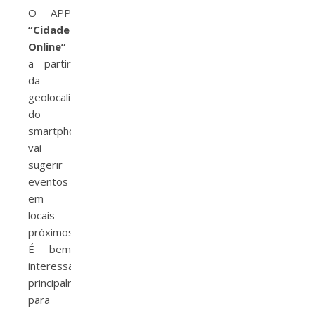
O APP
“Cidade
Online”
a partir
da
geolocalização
do
smartphone
vai
sugerir
eventos
em
locais
próximos.
É bem
interessante,
principalmente
para