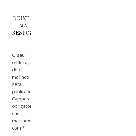
DEIXE
UMA
RESPOSTA
O seu
endereço
de e-
mail não
será
publicado.
Campos
obrigatórios
são
marcados
com
*