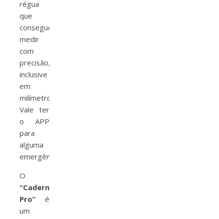
régua
que
consegue
medir
com
precisão,
inclusive
em
milímetros.
Vale ter
o APP
para
alguma
emergência.
O
“Caderno
Pro”
é
um