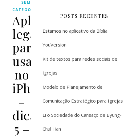
SEM
CATEGORIA
Aplicativos
POSTS RECENTES
legais
Estamos no aplicativo da Bíblia
para
YouVersion
usar
Kit de textos para redes sociais de
no
Igrejas
iPhone
Modelo de Planejamento de
–
Comunicação Estratégico para Igrejas
dica
Li o Sociedade do Cansaço de Byung-
5 –
Chul Han