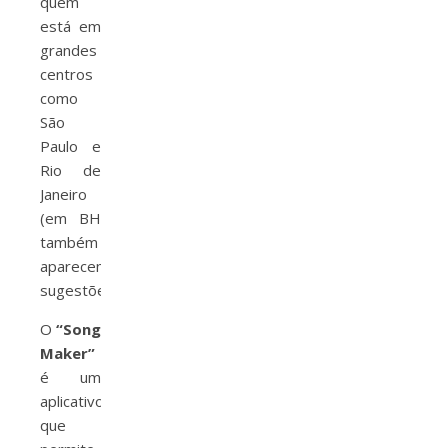
quem
está em
grandes
centros
como
São
Paulo e
Rio de
Janeiro
(em BH
também
aparecem
sugestões).
O
“Song
Maker”
é um
aplicativo
que