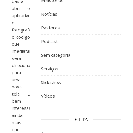
Ministérios
basta
abrir o
Notícias
aplicativo
e
Pastores
fotografar
o código
Podcast
que
imediatamente
Sem categoria
será
direcionado
Serviços
para
uma
Slideshow
nova
tela. É
Vídeos
bem
interessante,
ainda
META
mais
que