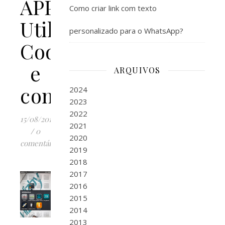
APPs
Como criar link com texto
UtilitárioscomoQR
personalizado para o WhatsApp?
Code
e
ARQUIVOS
conversor
2024
2023
2022
15/08/2012
2021
/
0
2020
comentários
2019
2018
2017
2016
2015
2014
2013