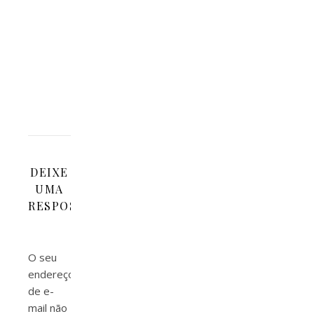
chama
'Photosynth',
é
da
Microsoft…
DEIXE
UMA
RESPOSTA
O seu
endereço
de e-
mail não