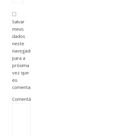
Salvar
meus
dados
neste
navegador
para a
próxima
vez que
eu
comentar.
Comentário