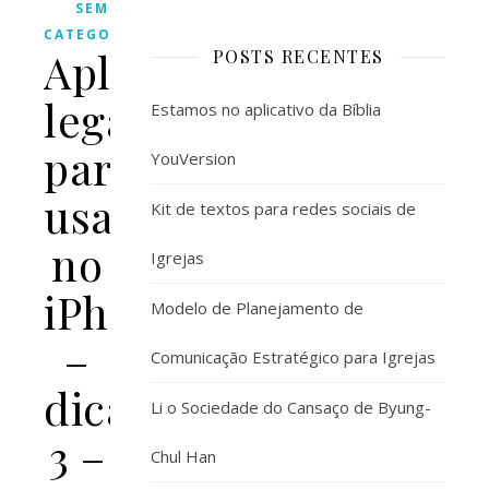
SEM
CATEGORIA
Aplicativos
POSTS RECENTES
legais
Estamos no aplicativo da Bíblia
para
YouVersion
usar
Kit de textos para redes sociais de
no
Igrejas
iPhone
Modelo de Planejamento de
–
Comunicação Estratégico para Igrejas
dica
Li o Sociedade do Cansaço de Byung-
3 –
Chul Han