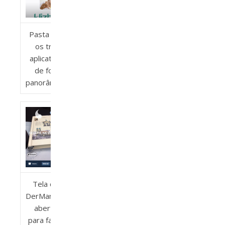
Pasta com
os três
aplicativos
de foto
panorâmicas
Tela do
DerManDar
aberta
para fazer