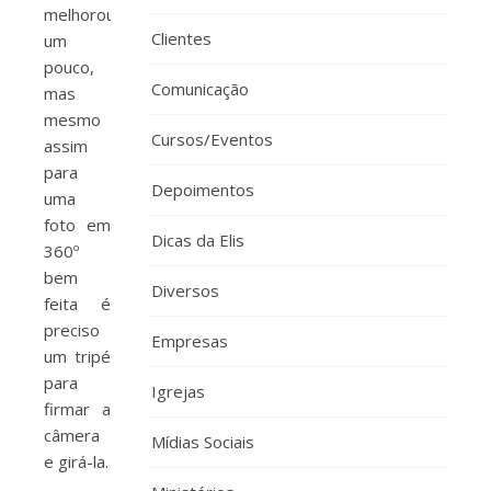
melhorou
Clientes
um
pouco,
Comunicação
mas
mesmo
Cursos/Eventos
assim
para
Depoimentos
uma
foto em
Dicas da Elis
360º
bem
Diversos
feita é
preciso
Empresas
um tripé
para
Igrejas
firmar a
câmera
Mídias Sociais
e girá-la.