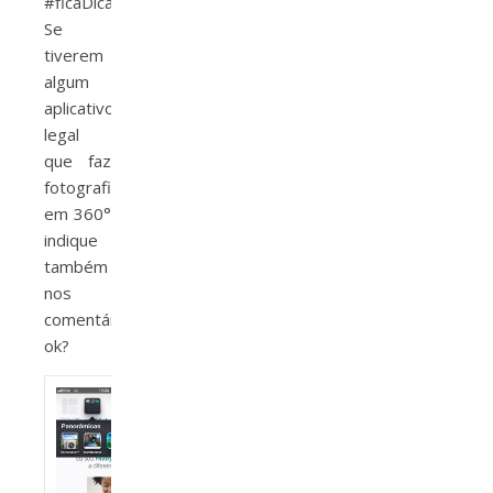
#ficaDica.
Se
tiverem
algum
aplicativo
legal
que faz
fotografia
em 360°
indique
também
nos
comentários,
ok?