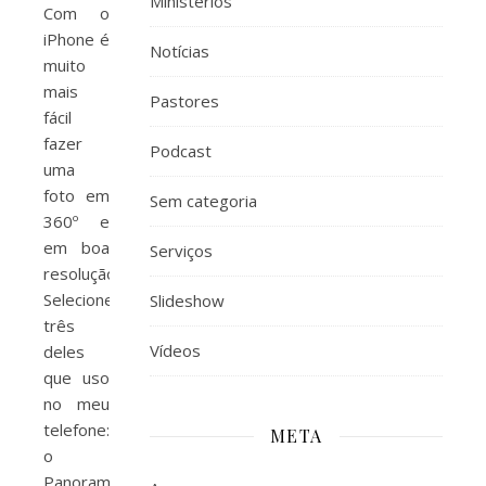
Ministérios
Com o
iPhone é
Notícias
muito
mais
Pastores
fácil
fazer
Podcast
uma
foto em
Sem categoria
360º e
em boa
Serviços
resolução!
Selecionei
Slideshow
três
Vídeos
deles
que uso
no meu
telefone:
META
o
Panorama