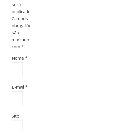
será
publicado.
Campos
obrigatórios
são
marcados
com
*
Nome
*
E-mail
*
Site