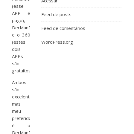
Acessar
(esse
APP é
Feed de posts
pago),
DerManDar
Feed de comentários
e o 360
(estes
WordPress.org
dois
APPs
são
gratuitos).
Ambos
são
excelentes,
mas
meu
preferido
é o
DerManDar.