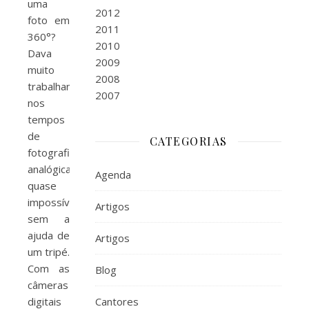
uma
2012
foto em
2011
360°?
2010
Dava
2009
muito
2008
trabalhando
2007
nos
tempos
de
CATEGORIAS
fotografia
analógica,
Agenda
quase
impossível
Artigos
sem a
ajuda de
Artigos
um tripé.
Com as
Blog
câmeras
digitais
Cantores