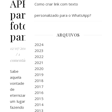
APPs
Como criar link com texto
para
personalizado para o WhatsApp?
fotos
panorâmicas
ARQUIVOS
2024
12/07/2012
2023
/
1
2022
comentário
2021
2020
Sabe
2019
aquela
2018
vontade
2017
de
2016
eternizar
2015
um lugar
2014
fazendo
2013