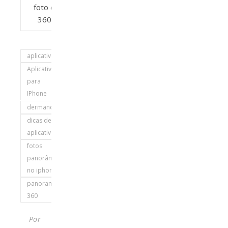
foto de
360°
aplicativos
Aplicativos
para
IPhone
dermandar
dicas de
aplicativo
fotos
panorâmicas
no iphone
panorama
360
Por