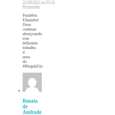
21/08/2011 at 03:16
Responder
Parabéns
Elisandra!
Deus
continue
abençoando
esse
bélíssimo
trabalho.
4
anos
do
#BlogdaElis
Renata
de
Andrade