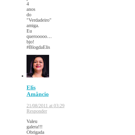
4
anos
do
"Verdadeiro"
amiga.
Eu
querooooo…
bjo!
#BlogdaElis
Elis
Amâncio
21/08/2011 at 03:29
Responder
Valeu
galera!!!
Obrigada