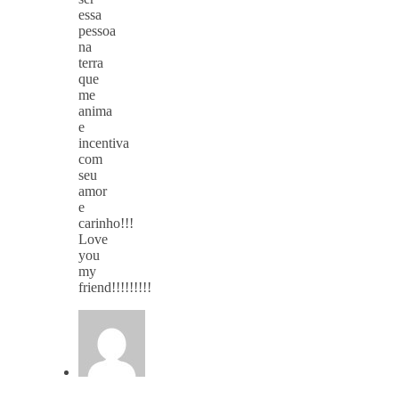
essa
pessoa
na
terra
que
me
anima
e
incentiva
com
seu
amor
e
carinho!!!
Love
you
my
friend!!!!!!!!!