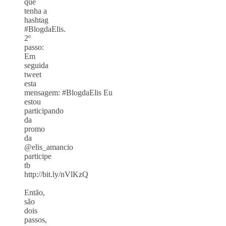
que
tenha a
hashtag
#BlogdaElis.
2º
passo:
Em
seguida
tweet
esta
mensagem: #BlogdaElis Eu
estou
participando
da
promo
da
@elis_amancio
participe
tb
http://bit.ly/nVlKzQ
Então,
são
dois
passos,