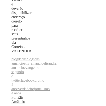
e
deverão
disponibilizar
endereço
correto
para
receber
seus
presentinhos
via
Correios.
VALENDO!
blogdaelis
blogs
elis
amancio
elis_amancio
elisandra
amancio
evangelho
segundo
o
twitter
facebook
promo
4
anos
verdadeirojornalismo
4 anos
Por
Elis
Amâncio