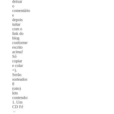
deixar
o
comentário
e
depois
tuitar
com o
link do
blog
conforme
escrito
acima!
Só
copiar
e colar
=).
Serão
sorteados
8
(oito)
kits
contendo:
1. Um
CD Fé
–