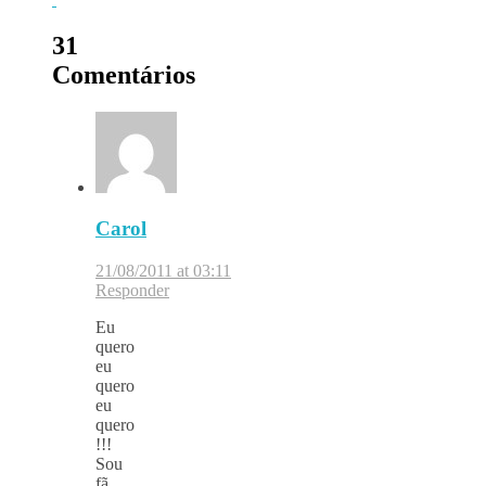
31
Comentários
Carol
21/08/2011 at 03:11
Responder
Eu
quero
eu
quero
eu
quero
!!!
Sou
fã