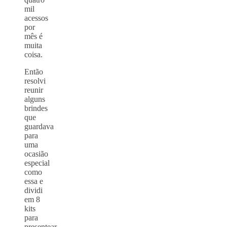
mil
acessos
por
mês é
muita
coisa.
Então
resolvi
reunir
alguns
brindes
que
guardava
para
uma
ocasião
especial
como
essa e
dividi
em 8
kits
para
presentear