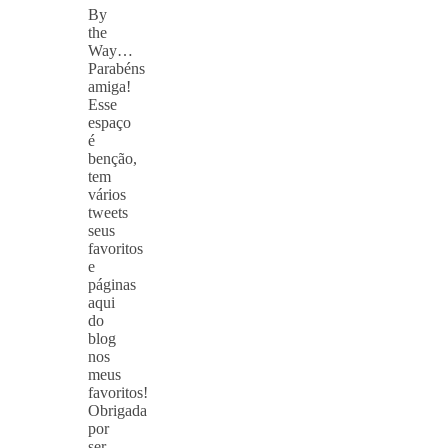
By
the
Way…
Parabéns
amiga!
Esse
espaço
é
benção,
tem
vários
tweets
seus
favoritos
e
páginas
aqui
do
blog
nos
meus
favoritos!
Obrigada
por
ser