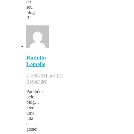
do
seu
blog
!!!
Rodolfo
Lemelle
21/08/2011 at 03:21
Responder
Parabéns
pelo
blog…
Deu
uma
lida
e
gostei