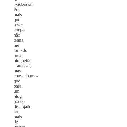
existência!
Por
mais
que
neste
tempo
não
tenha
me
tornado
uma
blogueira
“famosa”,
mas
convenhamos
que
para
um
blog
pouco
divulgado
ter
mais
de
quatro