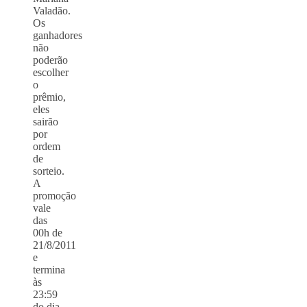
Valadão.
Os
ganhadores
não
poderão
escolher
o
prêmio,
eles
sairão
por
ordem
de
sorteio.
A
promoção
vale
das
00h de
21/8/2011
e
termina
às
23:59
do dia