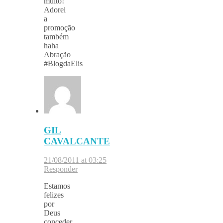
muito!
Adorei
a
promoção
também
haha
Abração
#BlogdaElis
GIL
CAVALCANTE
21/08/2011 at 03:25
Responder
Estamos
felizes
por
Deus
conceder