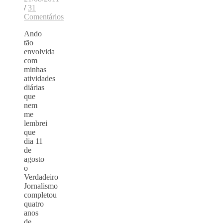
/
31
Comentários
Ando
tão
envolvida
com
minhas
atividades
diárias
que
nem
me
lembrei
que
dia 11
de
agosto
o
Verdadeiro
Jornalismo
completou
quatro
anos
de