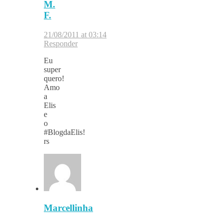
M.
F.
21/08/2011 at 03:14
Responder
Eu
super
quero!
Amo
a
Elis
e
o
#BlogdaElis!
rs
Marcellinha