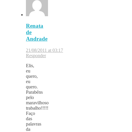
Renata
de
Andrade
21/08/2011 at 03:17
Responder
Elis,
eu
quero,
eu
quero.
Parabéns
pelo
maravilhoso
trabalho!!!!!
Faço
das
palavras
da