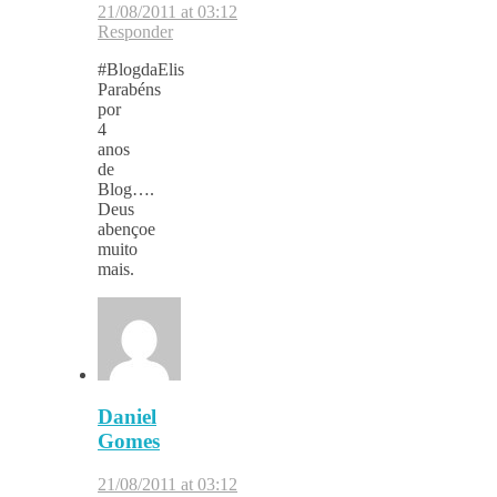
21/08/2011 at 03:12
Responder
#BlogdaElis
Parabéns
por
4
anos
de
Blog….
Deus
abençoe
muito
mais.
Daniel
Gomes
21/08/2011 at 03:12