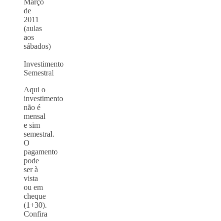
Março
de
2011
(aulas
aos
sábados)
Investimento
Semestral
Aqui o
investimento
não é
mensal
e sim
semestral.
O
pagamento
pode
ser à
vista
ou em
cheque
(1+30).
Confira