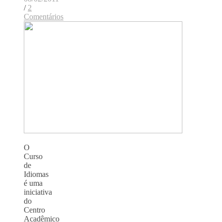
/
2
Comentários
O
Curso
de
Idiomas
é uma
iniciativa
do
Centro
Acadêmico