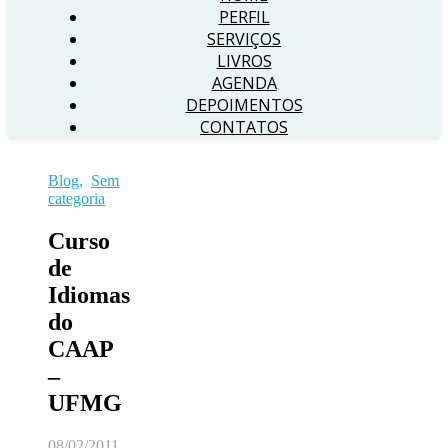
PERFIL
SERVIÇOS
LIVROS
AGENDA
DEPOIMENTOS
CONTATOS
Blog
,
Sem
categoria
Curso
de
Idiomas
do
CAAP
–
UFMG
08/02/2011