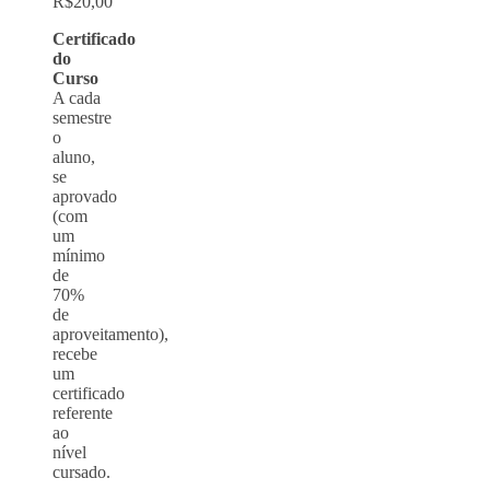
R$20,00
Certificado
do
Curso
A cada
semestre
o
aluno,
se
aprovado
(com
um
mínimo
de
70%
de
aproveitamento),
recebe
um
certificado
referente
ao
nível
cursado.