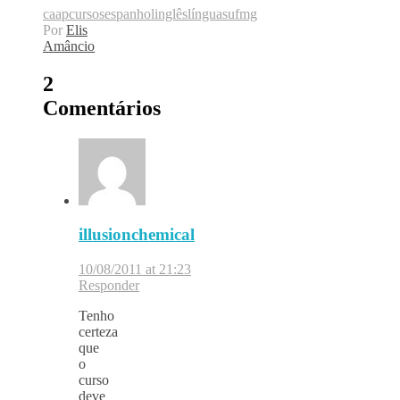
caap
cursos
espanhol
inglês
línguas
ufmg
Por
Elis
Amâncio
2
Comentários
illusionchemical
10/08/2011 at 21:23
Responder
Tenho
certeza
que
o
curso
deve