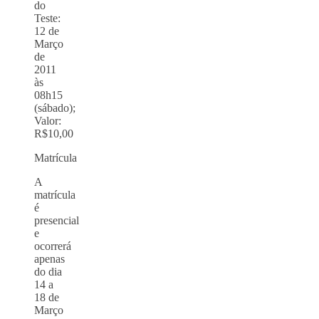
do
Teste:
12 de
Março
de
2011
às
08h15
(sábado);
Valor:
R$10,00
Matrícula
A
matrícula
é
presencial
e
ocorrerá
apenas
do dia
14 a
18 de
Março