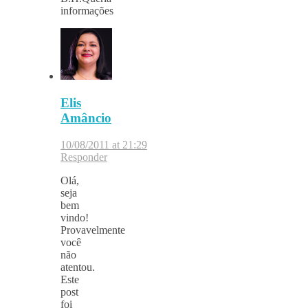
informações
Elis
Amâncio
10/08/2011 at 21:29
Responder
Olá,
seja
bem
vindo!
Provavelmente
você
não
atentou.
Este
post
foi