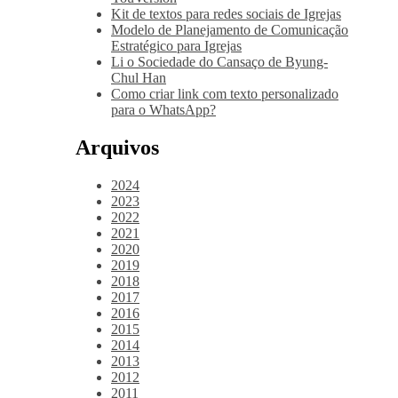
Kit de textos para redes sociais de Igrejas
Modelo de Planejamento de Comunicação
Estratégico para Igrejas
Li o Sociedade do Cansaço de Byung-
Chul Han
Como criar link com texto personalizado
para o WhatsApp?
Arquivos
2024
2023
2022
2021
2020
2019
2018
2017
2016
2015
2014
2013
2012
2011