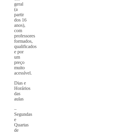
geral
(a
partir
dos 16
anos),
com
professores
formados,
qualificados
e por
um
preço
muito
acessível.
Dias e
Horários
das
aulas
–
Segundas
e
Quartas
de