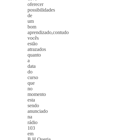
oferecer
possibilidades
de
um
bom
aprendizado,contudo
vocês
estão
atrazados
quanto
a
data
do
curso
que
no
momento
esta
sendo
anunciado
na
rádio
103
em
B.H.Queria