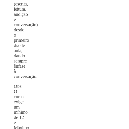
(escrita,
leitura,
audição
e
conversação)
desde
o
primeiro
dia de
aula,
dando
sempre
ênfase
à
conversação.
Obs:
O
curso
exige
um
mínimo
de 12
e
Máximo