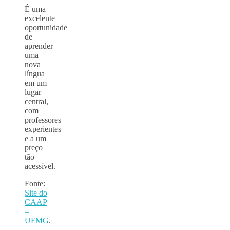
É uma
excelente
oportunidade
de
aprender
uma
nova
língua
em um
lugar
central,
com
professores
experientes
e a um
preço
tão
acessível.
Fonte:
Site do
CAAP
–
UFMG
.