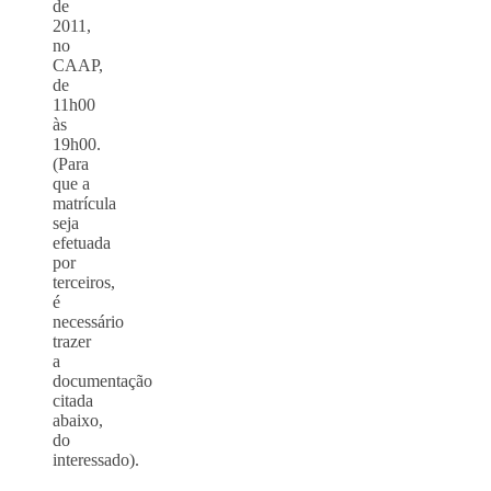
de
2011,
no
CAAP,
de
11h00
às
19h00.
(Para
que a
matrícula
seja
efetuada
por
terceiros,
é
necessário
trazer
a
documentação
citada
abaixo,
do
interessado).