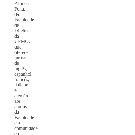
Afonso
Pena,
da
Faculdade
de
Direito
da
UFMG,
que
oferece
turmas
de
inglês,
espanhol,
francês,
italiano
e
alemão
aos
alunos
da
Faculdade
e à
comunidade
em