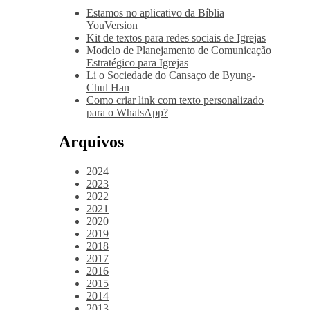
Estamos no aplicativo da Bíblia
YouVersion
Kit de textos para redes sociais de Igrejas
Modelo de Planejamento de Comunicação
Estratégico para Igrejas
Li o Sociedade do Cansaço de Byung-
Chul Han
Como criar link com texto personalizado
para o WhatsApp?
Arquivos
2024
2023
2022
2021
2020
2019
2018
2017
2016
2015
2014
2013