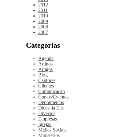
2012
2011
2010
2009
2008
2007
Categorias
Agenda
Artigos
Artigos
Blog
Cantores
Clientes
Comunicação
Cursos/Eventos
Depoimentos
Dicas da Elis
Diversos
Empresas
Igrejas
Mídias Sociais
Ministérios