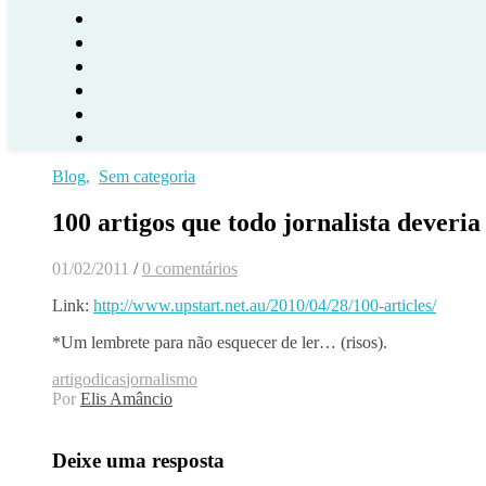
Blog
,
Sem categoria
100 artigos que todo jornalista deveria
01/02/2011
/
0 comentários
Link:
http://www.upstart.net.au/2010/04/28/100-articles/
*Um lembrete para não esquecer de ler… (risos).
artigo
dicas
jornalismo
Por
Elis Amâncio
Deixe uma resposta