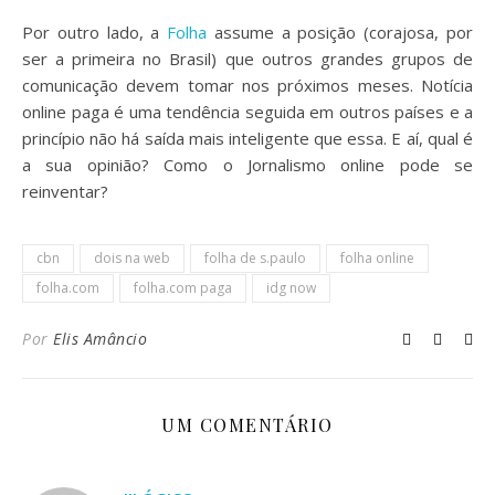
Por outro lado, a
Folha
assume a posição (corajosa, por
ser a primeira no Brasil) que outros grandes grupos de
comunicação devem tomar nos próximos meses. Notícia
online paga é uma tendência seguida em outros países e a
princípio não há saída mais inteligente que essa. E aí, qual é
a sua opinião? Como o Jornalismo online pode se
reinventar?
cbn
dois na web
folha de s.paulo
folha online
folha.com
folha.com paga
idg now
Por
Elis Amâncio
UM COMENTÁRIO