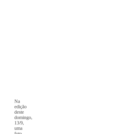
Na
edição
deste
domingo,
13/9,
uma
foto