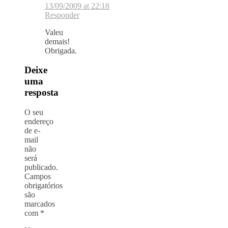
13/09/2009 at 22:18
Responder
Valeu
demais!
Obrigada.
Deixe
uma
resposta
O seu
endereço
de e-
mail
não
será
publicado.
Campos
obrigatórios
são
marcados
com
*