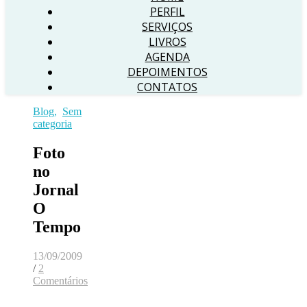
PERFIL
SERVIÇOS
LIVROS
AGENDA
DEPOIMENTOS
CONTATOS
Blog
,
Sem
categoria
Foto
no
Jornal
O
Tempo
13/09/2009
/
2
Comentários