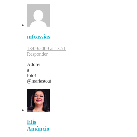
mfcassias
13/09/2009 at 13:51
Responder
Adorei
a
foto!
@mariastoat
Elis
Amâncio