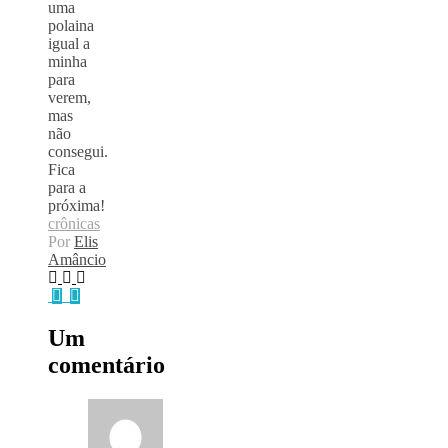
uma
polaina
igual a
minha
para
verem,
mas
não
consegui.
Fica
para a
próxima!
crônicas
Por
Elis
Amâncio
Um
comentário