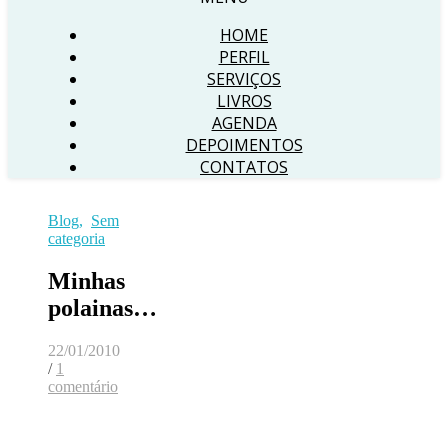
HOME
PERFIL
SERVIÇOS
LIVROS
AGENDA
DEPOIMENTOS
CONTATOS
Blog
,
Sem
categoria
Minhas
polainas…
22/01/2010
/
1
comentário