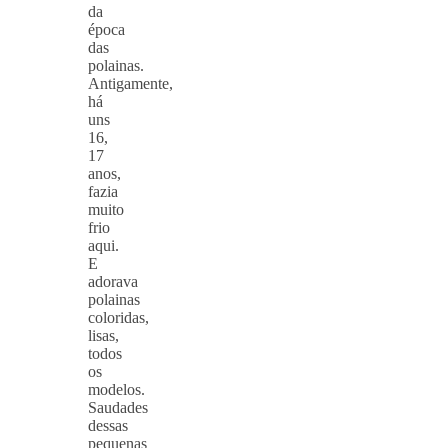
da
época
das
polainas.
Antigamente,
há
uns
16,
17
anos,
fazia
muito
frio
aqui.
E
adorava
polainas
coloridas,
lisas,
todos
os
modelos.
Saudades
dessas
pequenas