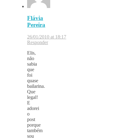
Flávia
Pereira
26/01/2010 at 18:17
Responder
Elis,
não
sabia
que
foi
quase
bailarina.
Que
legal!
E
adorei
o
post
porque
também
sou