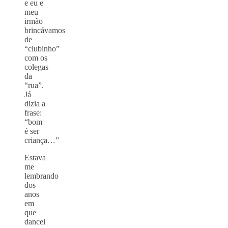
e eu e
meu
irmão
brincávamos
de
“clubinho”
com os
colegas
da
“rua”.
Já
dizia a
frase:
“bom
é ser
criança…”
Estava
me
lembrando
dos
anos
em
que
dancei