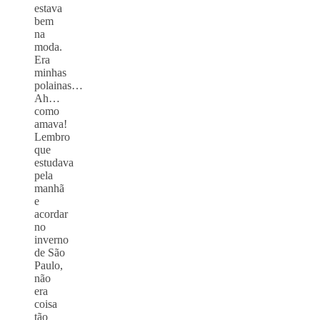
estava
bem
na
moda.
Era
minhas
polainas…
Ah…
como
amava!
Lembro
que
estudava
pela
manhã
e
acordar
no
inverno
de São
Paulo,
não
era
coisa
tão