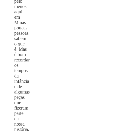
pelo
menos
aqui
em
Minas
poucas
pessoas
sabem
o que
é. Mas
é bom
recordar
os
tempos
da
infância
e de
algumas
peças
que
fizeram
parte
da
nossa
história.