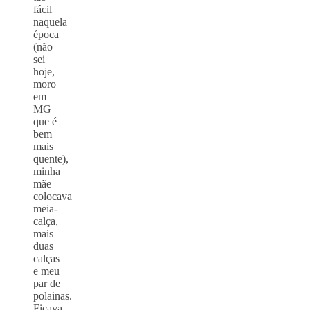
fácil
naquela
época
(não
sei
hoje,
moro
em
MG
que é
bem
mais
quente),
minha
mãe
colocava
meia-
calça,
mais
duas
calças
e meu
par de
polainas.
Ficava