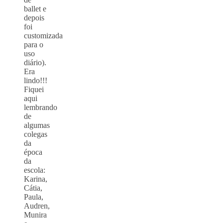
ballet e
depois
foi
customizada
para o
uso
diário).
Era
lindo!!!
Fiquei
aqui
lembrando
de
algumas
colegas
da
época
da
escola:
Karina,
Cátia,
Paula,
Audren,
Munira