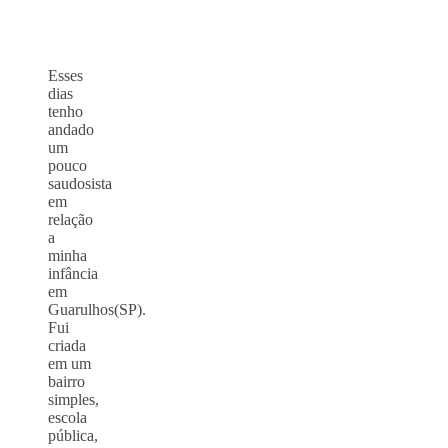
Esses
dias
tenho
andado
um
pouco
saudosista
em
relação
a
minha
infância
em
Guarulhos(SP).
Fui
criada
em um
bairro
simples,
escola
pública,