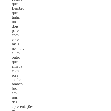
quentinha!
Lembro
que
tinha
uns
dois
pares
com
cores
mais
neutras,
e um
outro
que eu
amava
com
rosa,
azul e
branco
(usei
em
uma
das
apresentações
de