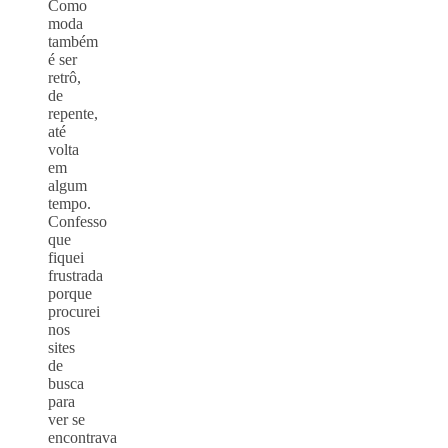
Como
moda
também
é ser
retrô,
de
repente,
até
volta
em
algum
tempo.
Confesso
que
fiquei
frustrada
porque
procurei
nos
sites
de
busca
para
ver se
encontrava