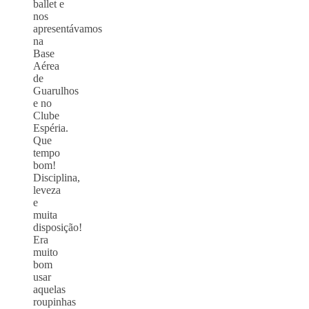
ballet e
nos
apresentávamos
na
Base
Aérea
de
Guarulhos
e no
Clube
Espéria.
Que
tempo
bom!
Disciplina,
leveza
e
muita
disposição!
Era
muito
bom
usar
aquelas
roupinhas