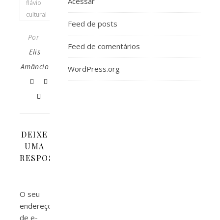
Acessar
flávio
cultural
Feed de posts
Por
Feed de comentários
Elis
Amâncio
WordPress.org
DEIXE
UMA
RESPOSTA
O seu
endereço
de e-