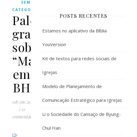
SEM
CATEGORIA
Palestra
POSTS RECENTES
gratuita
Estamos no aplicativo da Bíblia
sobre
YouVersion
“Marcas”
Kit de textos para redes sociais de
em
Igrejas
BH
Modelo de Planejamento de
Comunicação Estratégico para Igrejas
08/06/2012
/
0
Li o Sociedade do Cansaço de Byung-
comentários
Chul Han