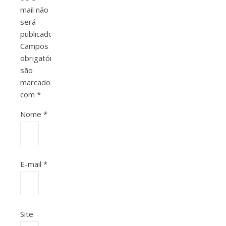
mail não
será
publicado.
Campos
obrigatórios
são
marcados
com
*
Nome
*
E-mail
*
Site