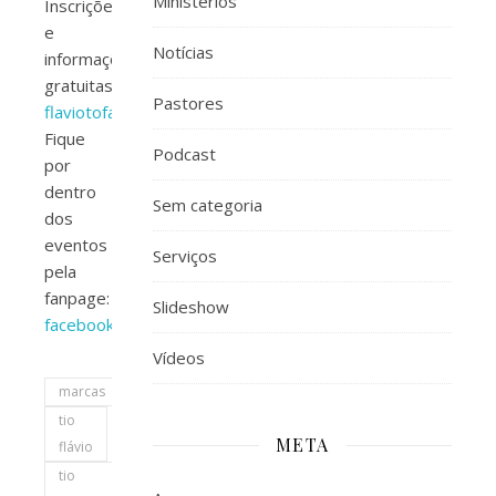
Ministérios
Inscrições
e
Notícias
informações
gratuitas:
Pastores
flaviotofani.com.br/tioflaviocultural
Fique
Podcast
por
dentro
Sem categoria
dos
eventos
Serviços
pela
fanpage:
Slideshow
facebook.com/tioflaviocultural
Vídeos
marcas
tio
META
flávio
tio