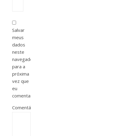
Salvar
meus
dados
neste
navegador
para a
próxima
vez que
eu
comentar.
Comentário