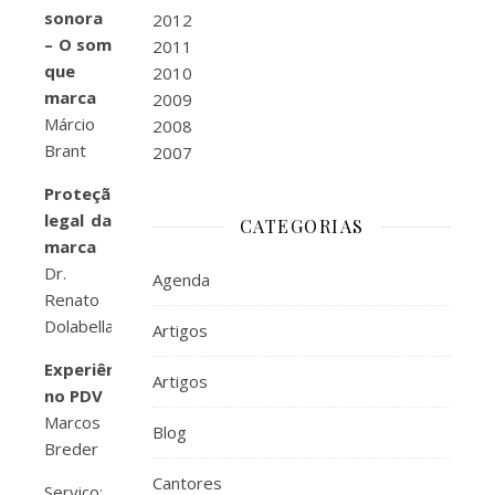
sonora
2012
– O som
2011
que
2010
marca
2009
Márcio
2008
Brant
2007
Proteção
legal da
CATEGORIAS
marca
Dr.
Agenda
Renato
Dolabella
Artigos
Experiência
Artigos
no PDV
Marcos
Blog
Breder
Cantores
Serviço: