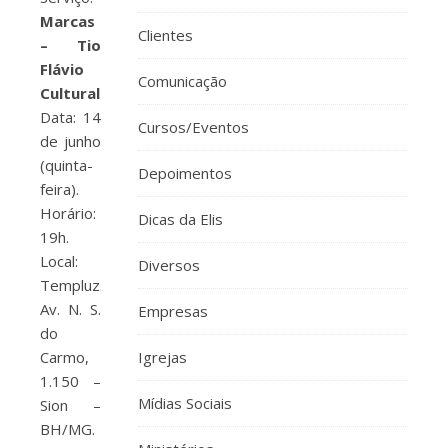
Marcas
Clientes
– Tio
Flávio
Comunicação
Cultural
Data: 14
Cursos/Eventos
de junho
(quinta-
Depoimentos
feira).
Horário:
Dicas da Elis
19h.
Local:
Diversos
Templuz.
Av. N. S.
Empresas
do
Carmo,
Igrejas
1.150 –
Mídias Sociais
Sion –
BH/MG.