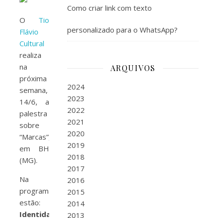
Como criar link com texto
O
Tio
personalizado para o WhatsApp?
Flávio
Cultural
realiza
na
ARQUIVOS
próxima
2024
semana,
2023
14/6, a
2022
palestra
2021
sobre
2020
“Marcas”,
2019
em BH
2018
(MG).
2017
Na
2016
programação
2015
estão:
2014
Identidade
2013