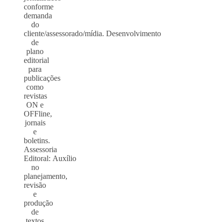
conforme
demanda
do
cliente/assessorado/mídia. Desenvolvimento
de
plano
editorial
para
publicações
como
revistas
ON e
OFFline,
jornais
e
boletins.
Assessoria
Editoral: Auxílio
no
planejamento,
revisão
e
produção
de
textos