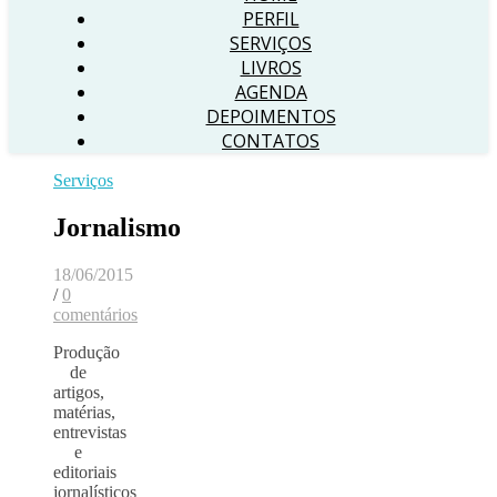
PERFIL
SERVIÇOS
LIVROS
AGENDA
DEPOIMENTOS
CONTATOS
Serviços
Jornalismo
18/06/2015
/
0
comentários
Produção
de
artigos,
matérias,
entrevistas
e
editoriais
jornalísticos