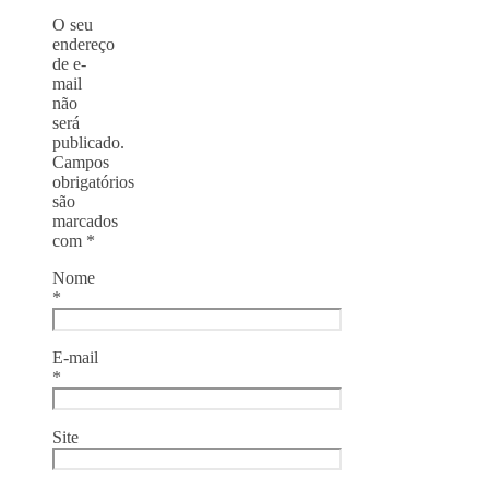
O seu
endereço
de e-
mail
não
será
publicado.
Campos
obrigatórios
são
marcados
com
*
Nome
*
E-mail
*
Site