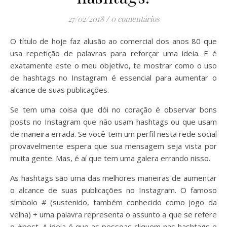
27/02/2018
/
0 comentários
O título de hoje faz alusão ao comercial dos anos 80 que
usa repetição de palavras para reforçar uma ideia. E é
exatamente este o meu objetivo, te mostrar como o uso
de hashtags no Instagram é essencial para aumentar o
alcance de suas publicações.
Se tem uma coisa que dói no coração é observar bons
posts no Instagram que não usam hashtags ou que usam
de maneira errada. Se você tem um perfil nesta rede social
provavelmente espera que sua mensagem seja vista por
muita gente. Mas, é aí que tem uma galera errando nisso.
As hashtags são uma das melhores maneiras de aumentar
o alcance de suas publicações no Instagram. O famoso
símbolo # (sustenido, também conhecido como jogo da
velha) + uma palavra representa o assunto a que se refere
o #post. A ideia é que as pessoas cliquem nas hashtags e