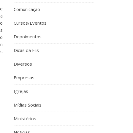
ue
Comunicação
ta
ão
Cursos/Eventos
os
Depoimentos
 o
am
Dicas da Elis
es
Diversos
Empresas
Igrejas
Mídias Sociais
Ministérios
Notícias