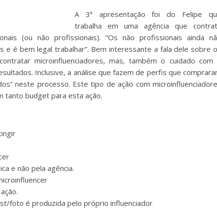
A 3ª apresentação foi do Felipe q
trabalha em uma agência que contra
onais (ou não profissionais). “Os não profissionais ainda n
e é bem legal trabalhar”. Bem interessante a fala dele sobre 
ontratar microinfluenciadores, mas, também o cuidado com
ultados. Inclusive, a análise que fazem de perfis que comprar
os” neste processo. Este tipo de ação com microinfluenciador
m tanto budget para esta ação.
ingir
cer
ica e não pela agência.
icroinfluencer
 ação.
/foto é produzida pelo próprio influenciador