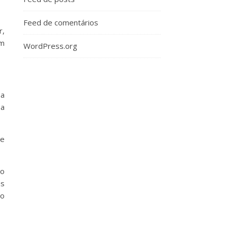
Feed de comentários
r,
um
WordPress.org
 a
 a
de
ão
as
 o