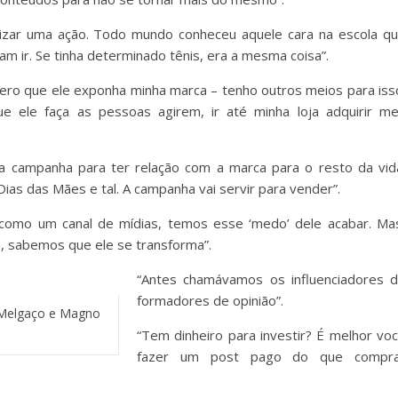
lizar uma ação. Todo mundo conheceu aquele cara na escola q
 ir. Se tinha determinado tênis, era a mesma coisa”.
uero que ele exponha minha marca – tenho outros meios para iss
e ele faça as pessoas agirem, ir até minha loja adquirir m
ma campanha para ter relação com a marca para o resto da vid
as das Mães e tal. A campanha vai servir para vender”.
como um canal de mídias, temos esse ‘medo’ dele acabar. Ma
, sabemos que ele se transforma”.
“Antes chamávamos os influenciadores 
formadores de opinião”.
la Melgaço e Magno
“Tem dinheiro para investir? É melhor vo
fazer um post pago do que compra