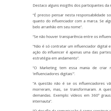
Destaco alguns insigths dos participantes da
“É preciso pensar nesta responsabilidade so
quanto do influenciador com a marca. Se a
belo arranhão em seu nome”.
“Se não houver transparência entre os influenc
“Não é só contratar um influenciador digital
ação do influencer é apenas uma das partes
estratégia em andamento”.
“O Marketing tem essa mania de criar 
‘influenciadores digitais'”.
“A questão não é se os influenciadores v
morreram, mas, se transformaram. A que
demandas. Exemplo: vídeos em 360º graus
internauta”.
“O desafio da comunicação é como construir 