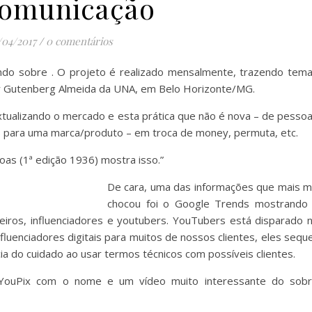
comunicação
/04/2017
/
0 comentários
lando sobre
. O projeto é realizado mensalmente, trazendo tem
sor Gutenberg Almeida da UNA, em Belo Horizonte/MG.
tualizando o mercado e esta prática que não é nova – de pesso
para uma marca/produto – em troca de money, permuta, etc.
soas (1ª edição 1936) mostra isso.”
De cara, uma das informações que mais 
chocou foi o Google Trends mostrando
eiros, influenciadores e youtubers. YouTubers está disparado 
fluenciadores digitais para muitos de nossos clientes, eles sequ
ia do cuidado ao usar termos técnicos com possíveis clientes.
ouPix com o nome e um vídeo muito interessante do sob