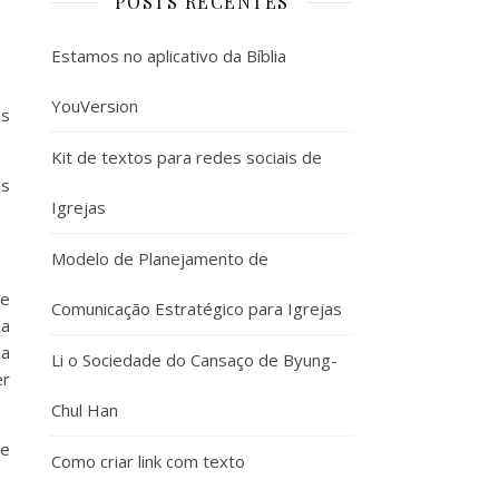
POSTS RECENTES
Estamos no aplicativo da Bíblia
YouVersion
as
Kit de textos para redes sociais de
as
Igrejas
Modelo de Planejamento de
me
Comunicação Estratégico para Igrejas
 a
na
Li o Sociedade do Cansaço de Byung-
er
Chul Han
re
Como criar link com texto