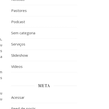
Pastores
Podcast
Sem categoria
s,
Serviços
ou
as
Slideshow
na
Vídeos
em
as
META
iu
Acessar
Lu
Feed de posts