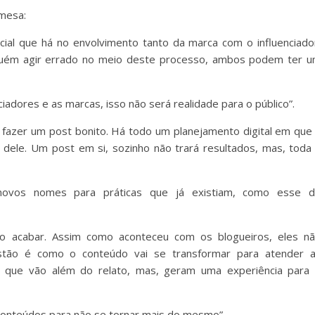
 mesa:
cial que há no envolvimento tanto da marca com o influenciado
lguém agir errado no meio deste processo, ambos podem ter 
iadores e as marcas, isso não será realidade para o público”.
 e fazer um post bonito. Há todo um planejamento digital em que
 dele. Um post em si, sozinho não trará resultados, mas, toda
novos nomes para práticas que já existiam, como esse 
ão acabar. Assim como aconteceu com os blogueiros, eles n
stão é como o conteúdo vai se transformar para atender 
 que vão além do relato, mas, geram uma experiência para
conteúdos para não se tornar mais do mesmo”.