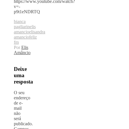
https://www.youtube.com/watch?
v=-
p9t1eNDRTQ
bianca
pagliarin
elis
amancio
elisandra
amancio
feliz
fm
Por
Elis
Amâncio
Deixe
uma
resposta
O seu
endereço
de e-
mail
não
será
publicado.
Campos