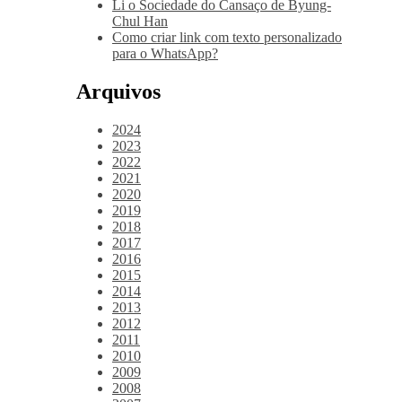
Li o Sociedade do Cansaço de Byung-
Chul Han
Como criar link com texto personalizado
para o WhatsApp?
Arquivos
2024
2023
2022
2021
2020
2019
2018
2017
2016
2015
2014
2013
2012
2011
2010
2009
2008