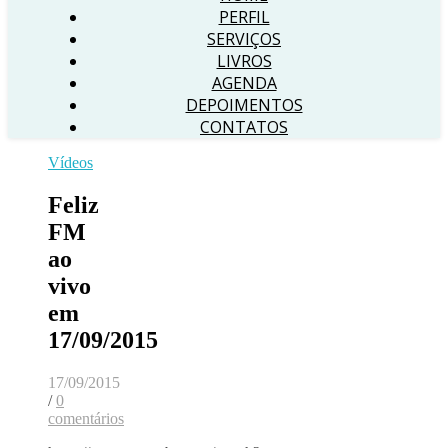
PERFIL
SERVIÇOS
LIVROS
AGENDA
DEPOIMENTOS
CONTATOS
Vídeos
Feliz
FM
ao
vivo
em
17/09/2015
17/09/2015
/
0
comentários