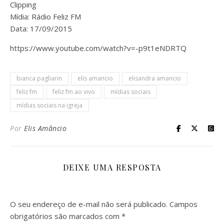
Clipping
Mídia: Rádio Feliz FM
Data: 17/09/2015
https://www.youtube.com/watch?v=-p9t1eNDRTQ
bianca pagliarin
elis amancio
elisandra amancio
feliz fm
feliz fm ao vivo
mídias sociais
mídias sociais na igreja
Por
Elis Amâncio
DEIXE UMA RESPOSTA
O seu endereço de e-mail não será publicado.
Campos
obrigatórios são marcados com
*