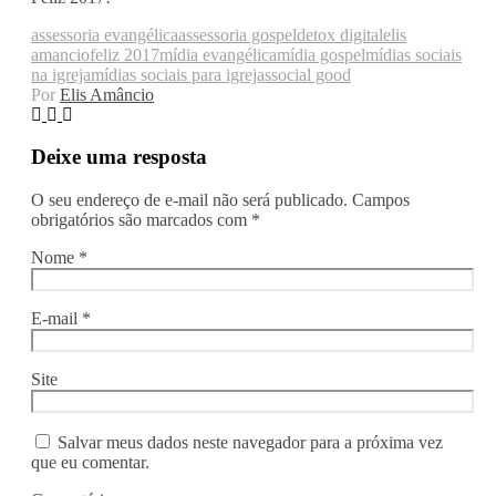
assessoria evangélica
assessoria gospel
detox digital
elis
amancio
feliz 2017
mídia evangélica
mídia gospel
mídias sociais
na igreja
mídias sociais para igrejas
social good
Por
Elis Amâncio
Deixe uma resposta
O seu endereço de e-mail não será publicado.
Campos
obrigatórios são marcados com
*
Nome
*
E-mail
*
Site
Salvar meus dados neste navegador para a próxima vez
que eu comentar.