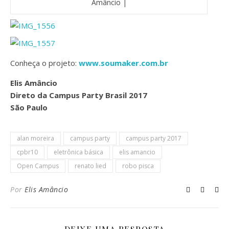
Amâncio |
Conheça o projeto:
www.soumaker.com.br
Elis Amâncio
Direto da Campus Party Brasil 2017
São Paulo
alan moreira
campus party
campus party 2017
cpbr10
eletrônica básica
elis amancio
Open Campus
renato lied
robo pisca
Por
Elis Amâncio