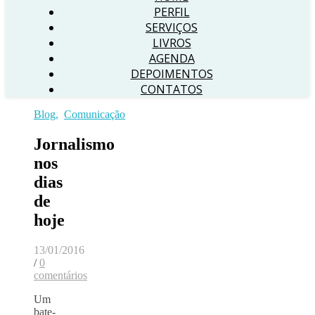
PERFIL
SERVIÇOS
LIVROS
AGENDA
DEPOIMENTOS
CONTATOS
Blog
,
Comunicação
Jornalismo
nos
dias
de
hoje
13/01/2016
/
0
comentários
Um
bate-