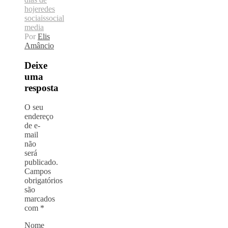
hoje
redes
sociais
social
media
Por
Elis
Amâncio
Deixe
uma
resposta
O seu
endereço
de e-
mail
não
será
publicado.
Campos
obrigatórios
são
marcados
com
*
Nome