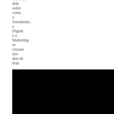
dela
sobre
como
o
Jornalismo,
o
Digital
e o
Marketing
se
cruzam
nos
dias de
hoje.