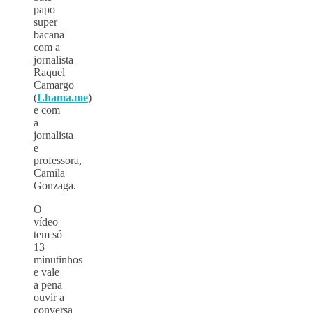
papo
super
bacana
com a
jornalista
Raquel
Camargo
(
Lhama.me
)
e com
a
jornalista
e
professora,
Camila
Gonzaga.
O
vídeo
tem só
13
minutinhos
e vale
a pena
ouvir a
conversa