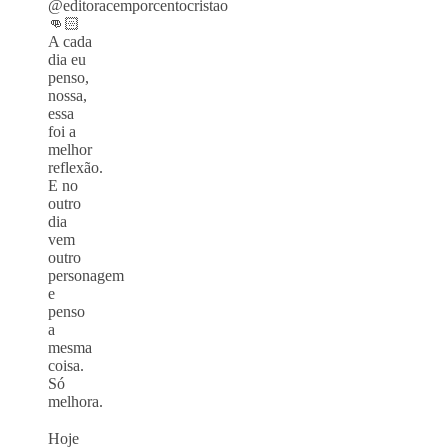
@editoracemporcentocristao
👊🏻
A cada
dia eu
penso,
nossa,
essa
foi a
melhor
reflexão.
E no
outro
dia
vem
outro
personagem
e
penso
a
mesma
coisa.
Só
melhora.
⠀
Hoje