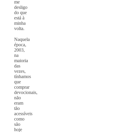
me
desligo
do que
está à
minha
volta.
⠀
Naquela
época,
2003,
na
maioria
das
vezes,
tínhamos
que
comprar
devocionais,
não
eram
tão
acessíveis
como
são
hoje