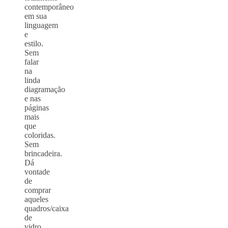
contemporâneo
em sua
linguagem
e
estilo.
Sem
falar
na
linda
diagramação
e nas
páginas
mais
que
coloridas.
Sem
brincadeira.
Dá
vontade
de
comprar
aqueles
quadros/caixa
de
vidro