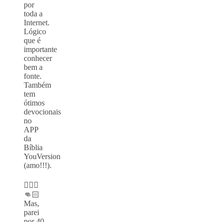
por
toda a
Internet.
Lógico
que é
importante
conhecer
bem a
fonte.
Também
tem
ótimos
devocionais
no
APP
da
Bíblia
YouVersion
(amo!!!).
⠀
🙅🏻‍♀️
👊🏻
Mas,
parei
por 40