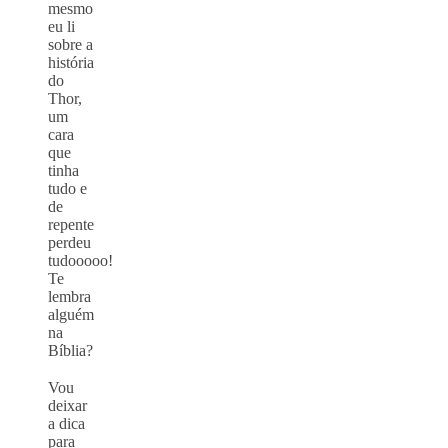
mesmo
eu li
sobre a
história
do
Thor,
um
cara
que
tinha
tudo e
de
repente
perdeu
tudooooo!
Te
lembra
alguém
na
Bíblia?
⠀
Vou
deixar
a dica
para