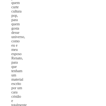
quem
curte
cultura
pop,
para
quem
gosta
desse
universo,
como
eu e
meu
esposo
Renato,
para
que
tenham
um
material
escrito
por um
cara
cristão
e
totalmente