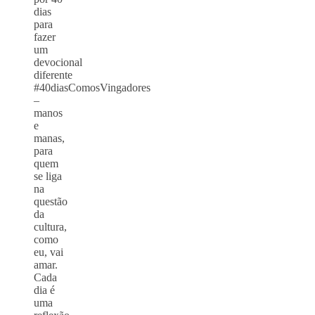
dias
para
fazer
um
devocional
diferente
#40diasComosVingadores
–
manos
e
manas,
para
quem
se liga
na
questão
da
cultura,
como
eu, vai
amar.
Cada
dia é
uma