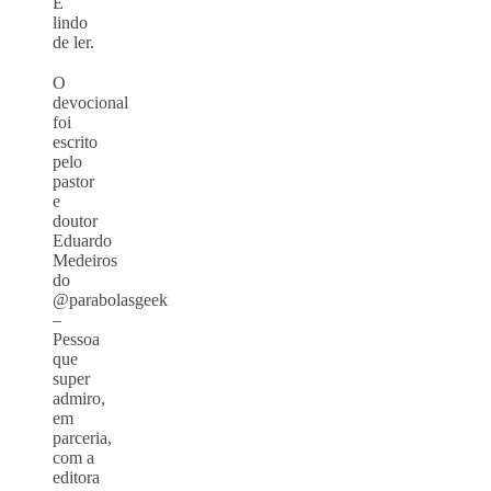
É
lindo
de ler.
⠀
O
devocional
foi
escrito
pelo
pastor
e
doutor
Eduardo
Medeiros
do
@parabolasgeek
–
Pessoa
que
super
admiro,
em
parceria,
com a
editora