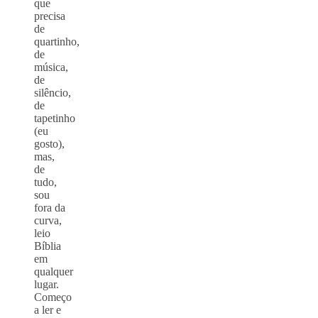
que
precisa
de
quartinho,
de
música,
de
silêncio,
de
tapetinho
(eu
gosto),
mas,
de
tudo,
sou
fora da
curva,
leio
Bíblia
em
qualquer
lugar.
Começo
a ler e