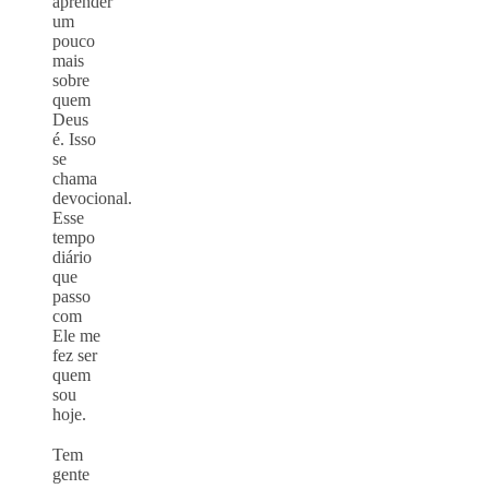
aprender
um
pouco
mais
sobre
quem
Deus
é. Isso
se
chama
devocional.
Esse
tempo
diário
que
passo
com
Ele me
fez ser
quem
sou
hoje.
⠀
Tem
gente