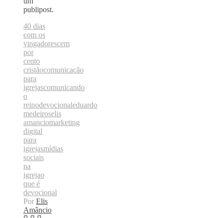
um
publipost.
40 dias
com os
vingadores
cem
por
cento
cristão
comunicação
para
igrejas
comunicando
o
reino
devocional
eduardo
medeiros
elis
amancio
marketing
digital
para
igrejas
mídias
sociais
na
igreja
o
que é
devocional
Por
Elis
Amâncio