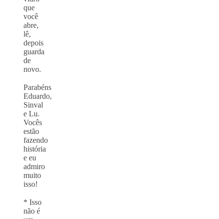
que
você
abre,
lê,
depois
guarda
de
novo.
⠀
Parabéns
Eduardo,
Sinval
e Lu.
Vocês
estão
fazendo
história
e eu
admiro
muito
isso!
⠀
* Isso
não é