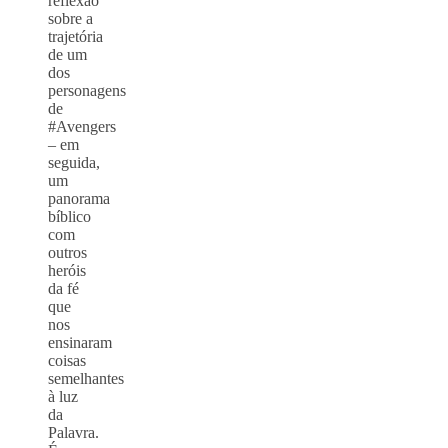
reflexão
sobre a
trajetória
de um
dos
personagens
de
#Avengers
– em
seguida,
um
panorama
bíblico
com
outros
heróis
da fé
que
nos
ensinaram
coisas
semelhantes
à luz
da
Palavra.