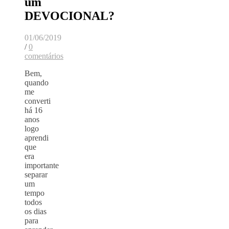
um
DEVOCIONAL?
01/06/2019
/
0
comentários
Bem,
quando
me
converti
há 16
anos
logo
aprendi
que
era
importante
separar
um
tempo
todos
os dias
para